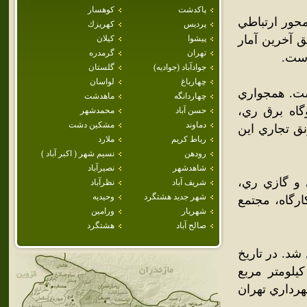
پاكدشت
كوهسار
محور ارتباطي
پرديس
كهريزك
 آخرين آمار
پيشوا
كيلان
تهران
گرمدره
جوادآباد (جواديه)
گلستان
چهارباغ
لواسان
است. همجواري
چهاردانگه
ماهدشت
وگاه برق ري،
حسن آباد
محمدشهر
دماوند
مشكين دشت
ق تجاري اين
رباط كريم
ملارد
رودهن
نسيم شهر ( اكبر آباد )
شاهدشهر
نصيرآباد
 و گازي ري،
شريف آباد
نظرآباد
شهر جديد هشتگرد
وحيديه
 بهران، شرکت انرژي، شهرک شهرسنگ بالغ بر 111 کارگاه، مجتمع
شهريار
ورامين
صالح آباد
هشتگرد
 شهر تبديل شد. در تاريخ
4/ شهرداري اين شهر افتتاح و حريم استحفاظي آن با 55 کيلومتر مربع
يخ 16/4/76 به تصويب وزير کشور از مناطق 19 و 20 شهرداري تهران