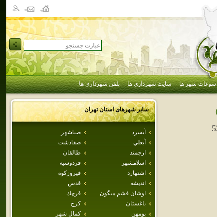
سوغات شهر ها
سایت شهرداری ها
تلفن شهرداری ها
سایر شهرهای استان
تهران
5
آبسرد
صباشهر
آبعلي
صفادشت
ارجمند
طالقان
اسلامشهر
فردوسيه
اشتهارد
فيروزكوه
انديشه
قدس
اوشان فشم ميگون
قرچك
باغستان
كرج
بومهن
كمال شهر