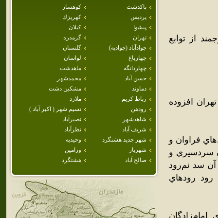
پاكدشت
كوهسار
پرديس
كهريزك
پيشوا
كيلان
ند از توابع
تهران
گرمدره
جوادآباد (جواديه)
گلستان
چهارباغ
لواسان
چهاردانگه
ماهدشت
حسن آباد
محمدشهر
دماوند
مشكين دشت
رباط كريم
ملارد
به شهرهاي استان تهران افزوده
رودهن
نسيم شهر ( اكبر آباد )
شاهدشهر
نصيرآباد
شريف آباد
نظرآباد
هاي فراوان و
شهر جديد هشتگرد
وحيديه
شهريار
ورامين
ن سردسيري و
صالح آباد
هشتگرد
آن سد نم‌رود
رود رودهاي
 امام‌زادگان