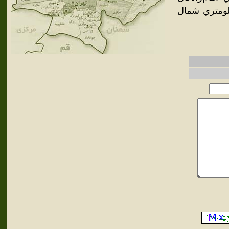
ر انتهاي شمال باختر شهر ارجمند در فاصله 35 کيلومتري شمال