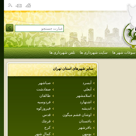
سوغات شهر ها
سایت شهرداری ها
تلفن شهرداری ها
سایر شهرهای استان
تهران
آبسرد
صباشهر
آبعلي
صفادشت
اسلامشهر
طالقان
اشتهارد
فردوسيه
انديشه
فيروزكوه
اوشان فشم ميگون
قدس
باغستان
قرچك
باقرشهر
كرج
بومهن
كمال شهر