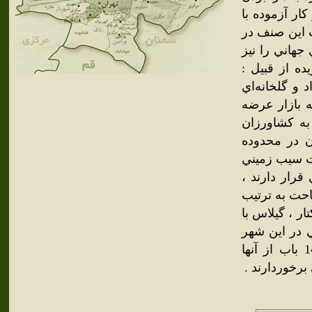
كار آزموده با
 اين صنف در
جهاني را نيز
ده از قبيل :
د و گلخانه‌اي
نطقه به بازار عرضه
اعي متعلق به كشاورزان
 در محدوده قانوني و 524 هكتار آن در محدوده
ت سيب زميني
قرار دارند ،
مساحت به ترتيب
ختي با 43 هكتار ، زرد آلو با 19 هكتار ، هلو با 13 هكتار ، گيلاس با
خي فرهنگي در اين شهر
دو تپه تاريخي و بخش عمده خانه ‌هاي تاريخي كه بقاياي تعداد 14 باب از آنها