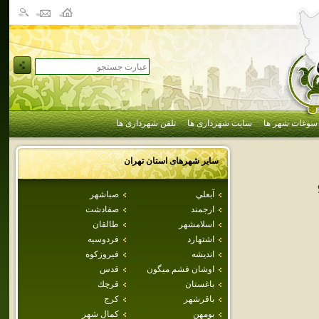
سوغات شهر ها
سایت شهرداری ها
تلفن شهرداری ها
سایر شهرهای استان
تهران
آبعلي
صباشهر
ارجمند
صفادشت
اسلامشهر
طالقان
اشتهارد
فردوسيه
انديشه
فيروزكوه
اوشان فشم ميگون
قدس
باغستان
قرچك
باقرشهر
كرج
بومهن
كمال شهر