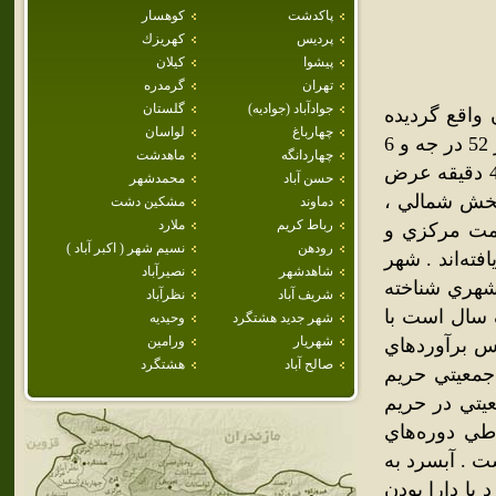
پاكدشت
كوهسار
پرديس
كهريزك
پيشوا
كيلان
تهران
گرمدره
جوادآباد (جواديه)
گلستان
واقع گرديده
چهارباغ
لواسان
است ، اين شهر داراي حريمي به مساحت 9381 هكتار مي‌باشد كه در 52 در جه و 6
چهاردانگه
ماهدشت
دقيقه تا 52 درجه و 35 دقيقه طول شرقي و 35 دقيقه تا35 درجه و 42 دقيقه عرض
حسن آباد
محمدشهر
بخش شمالي ،
دماوند
مشكين دشت
رباط كريم
ملارد
سمت مركزي و
رودهن
نسيم شهر ( اكبر آباد )
ته‌اند . شهر
شاهدشهر
نصيرآباد
 نقطه شهري شناخته
شريف آباد
نظرآباد
 سال است با
شهر جديد هشتگرد
وحيديه
شهريار
ورامين
اس برآوردهاي
صالح آباد
هشتگرد
ي تحولات جمعيتي حريم
ر است . 1- نرخ رشد جمعيتي در حريم
2- محدوده قانوني طي دوره‌هاي
 رشد آن 3/4 درصد بوده است . آبسرد به
با دارا بودن