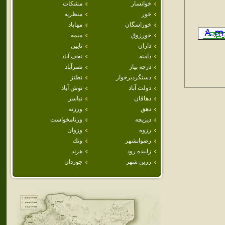
خوانسار
مشكات
خور
منظريه
خوراسگان
مهاباد
خورزوق
ميمه
داران
نايين
دامنه
نجف آباد
درچه پياز
نصرآباد
دستگردبرخوار
نطنز
دولت آباد
نوش آباد
دهاقان
نياسر
دهق
ورزنه
ديزيچه
ورنامخواست
رزوه
وزوان
رضوانشهر
ونك
زاينده رود
هرند
زرين شهر
جوزدان