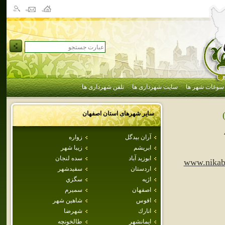
سوغات شهر ها
سایت شهرداری ها
تلفن شهرداری ها
سایر شهرهای استان
اصفهان
آران بيدگل
زواره
ابريشم
زيبا شهر
ابوزيد آباد
سده لنجان
www.nikab
اردستان
سفيدشهر
اژيه
سگزي
اصفهان
سميرم
افوس
شاهين شهر
انارك
شهرضا
ايمانشهر
طالخونچه