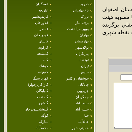
بادرود
عسگران
تان اصفهان
باغ بهادران
علويجه
لي با مصوبه هيئت
برزک
فريدونشهر
برف انبار
فلاورجان
فلي برگزيده
بويين مياندشت
قمصر
 وزيران به نقطه شهري
بهاران
قهدريجان
بهارستان
كاشان
پولادشهر
كركوند
پيربكران
كمشجه
تودشك
كمه
تيران
كوشك
جندق
كوهپايه
جوشقان و كامو
كهريزسنگ
چادگان
گز( گزبرخوار)
چرمهين
گلپايگان
چمگردان
گلدشت
حبيب آباد
گلشهر
حسن آباد
گليشادسودرجان
حنا
گوگد
خالدآباد
مباركه
خميني شهر
محمدآباد