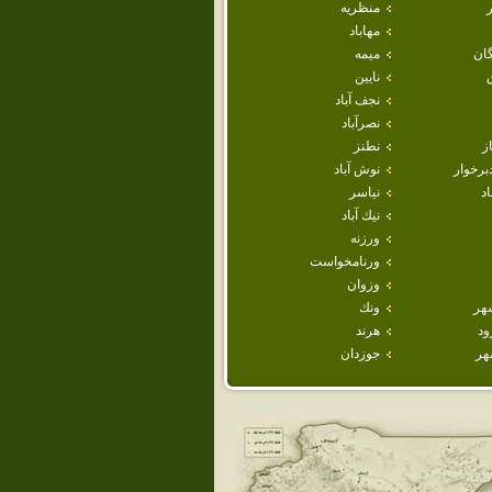
منظريه
مهاباد
ان
ميمه
نايين
نجف آباد
نصرآباد
ز
نطنز
برخوار
نوش آباد
اد
نياسر
نيك آباد
ورزنه
ورنامخواست
وزوان
هر
ونك
ود
هرند
هر
جوزدان