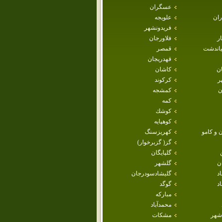
عسگران
ران
علويجه
فريدونشهر
ار
فلاورجان
ياندشت
قمصر
قهدريجان
ان
كاشان
ر
كركوند
ن
كمشجه
كمه
كوشك
كوهپايه
 و كامو
كهريزسنگ
گز( گزبرخوار)
گلپايگان
ن
گلشهر
اد
گليشادسودرجان
د
گوگد
مباركه
محمدآباد
شهر
مشكات