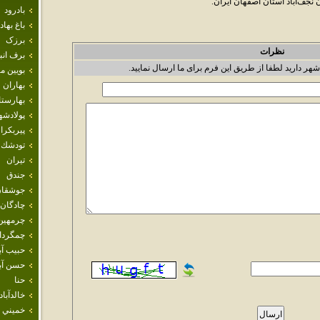
‌آباد استان اصفهان ايران.
بادرود
باغ بهاد
برزک
نظرات
برف انب
شهر دارید لطفا از طریق این فرم برای ما ارسال نمایید.
بويين م
بهاران
بهارست
پولادشه
پيربكرا
تودشك
تيران
جندق
جوشقان
چادگان
چرمهين
چمگردا
حبيب آب
حسن آبا
حنا
خالدآباد
خميني 