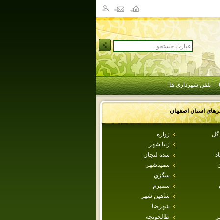
تلفن شهرداری ها
رهای استان
اصفهان
دگل
زواره
زيبا شهر
اد
سده لنجان
ن
سفيدشهر
سگزي
سميرم
شاهين شهر
شهرضا
ر
طالخونچه