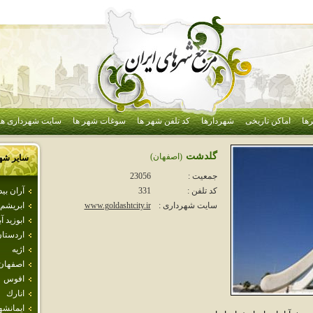
ها
اماکن تاریخی
شهردارها
کد تلفن شهر ها
سوغات شهر ها
سایت شهرداری ها
گلدشت
(اصفهان)
سایر شه
جمعیت :
23056
آران بي
کد تلفن :
331
ابريشم
سایت شهرداری :
www.goldashtcity.ir
ابوزيد آب
اردستا
اژيه
اصفهان
افوس
انارك
ايمانشه