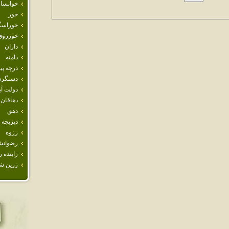
خوانسار
خور
خوراسگ
خورزوق
داران
دامنه
درچه پيا
دستگرد
دولت آب
دهاقان
دهق
ديزيچه
رزوه
رضوانش
زاينده ر
زرين ش