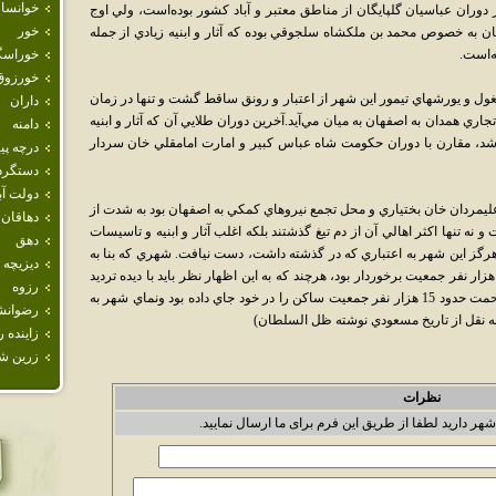
خوانسار
 دوران عباسيان گلپايگان از مناطق معتبر و آباد کشور بوده‌است، ولي اوج
خور
ن به خصوص محمد بن ملکشاه سلجوقي بوده که آثار و ابنيه زيادي از جمله
ه‌است.
خوراسگ
خورزوق
مغول و يورشهاي تيمور اين شهر از اعتبار و رونق ساقط گشت و تنها در زمان
داران
جاري همدان به اصفهان به ميان مي‌آيد.آخرين دوران طلايي آن که آثار و ابنيه
دامنه
اشد، مقارن با دوران حکومت شاه عباس کبير و امارت امامقلي خان سردار
درچه پيا
دستگرد
دولت آب
عليمردان خان بختياري و محل تجمع نيروهاي کمکي به اصفهان بود به شدت از
دهاقان
ه تنها اکثر اهالي آن از دم تيغ گذشتند بلکه اغلب آثار و ابنيه و تاسيسات
دهق
ز اين شهر به اعتباري که در گذشته داشت، دست نيافت. شهري که بنا به
ديزيچه
فته ظل السلطان زماني از حدود 200 الي 300 هزار نفر جمعيت برخوردار بود، هرچند که به اين اظهار نظر بايد با ديده ترديد
رزوه
نگريست، در زمان حکمراني ظل السلطان به زحمت حدود 15 هزار نفر جمعيت ساکن را در خود جاي داده بود ونماي شهر به
رضوانش
زاينده ر
زرين ش
نظرات
شهر دارید لطفا از طریق این فرم برای ما ارسال نمایید.