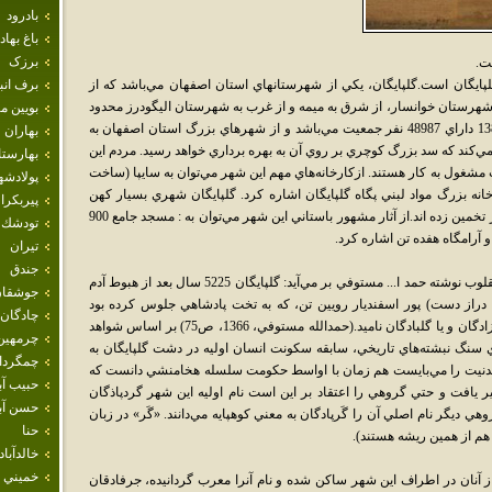
بادرود
باغ بهاد
برزک
ت.
يگان است.گلپايگان، يکي از شهرستانهاي استان اصفهان مي‌باشد که از
برف انب
هرستان خوانسار، از شرق به ميمه و از غرب به شهرستان اليگودرز محدود
بويين م
مي‌باشد. اين شهر براساس سرشماري سال 1385 داراي 48987 نفر جمعيت مي‌باشد و از شهرهاي بزرگ استان اصفهان به
بهاران
ي‌کند که سد بزرگ کوچري بر روي آن به بهره برداري خواهد رسيد. مردم اين
بهارست
ل به کار هستند. ازکارخانه‌هاي مهم اين شهر مي‌توان به سايپا (ساخت
پولادشه
نه بزرگ مواد لبني پگاه گلپايگان اشاره کرد. گلپايگان شهري بسيار کهن
پيربكرا
است وپژوهشگران قدمت آن را تا 7000 سال نيز تخمين زده اند.از آثار مشهور باستاني اين شهر مي‌توان به : مسجد جامع 900
تودشك
 آرامگاه هفده تن اشاره کرد.
تيران
جندق
بر اساس آنچه که از متون تاريخي مانند نزهت القلوب نوشته حمد ا... مستوفي بر مي‌آيد: گلپايگان 5225 سال بعد از هبوط آدم
جوشقان
دراز دست) پور اسفنديار رويين تن، که به تخت پادشاهي جلوس کرده بود
چادگان
ساخته شد و از ابتدا اين شهر را به نام خود چهرآزادگان و يا گلبادگان ناميد.(حمدالله مستوفي، 1366، ص75) بر اساس شواهد
چرمهين
 سنگ نبشته‌هاي تاريخي، سابقه سکونت انسان اوليه در دشت گلپايگان به
چمگردا
نيت را مي‌بايست هم زمان با اواسط حکومت سلسله هخامنشي دانست که
حبيب آب
ر يافت و حتي گروهي را اعتقاد بر اين است نام اوليه اين شهر گردپاذگان
حسن آبا
13، ذيل گلپايگان)، گروهي ديگر نام اصلي آن را گَرپادگان به معني کوهپايه مي‌دانند. «گَر» در زبان
حنا
 هم از همين ريشه هستند).
خالدآباد
خميني 
آنان در اطراف اين شهر ساکن شده و نام آنرا معرب گردانيده، جرفادقان