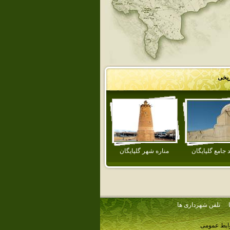
ریخی
جامع گلپايگان
مناره شهر گلپايگان
تلفن شهرداری ها
وابط عمومی