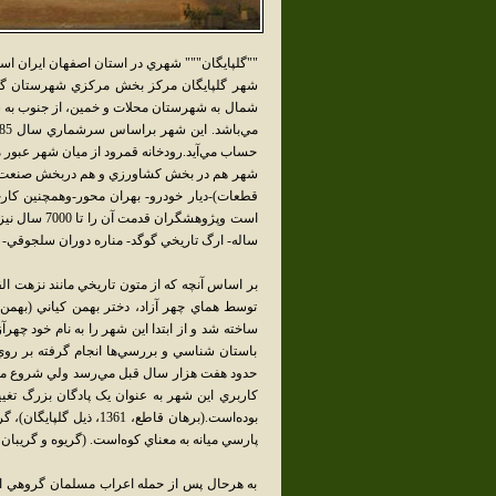
""گلپايگان""" شهري در استان اصفهان ايران اس
شهر گلپايگان مرکز بخش مرکزي شهرستان گلپا
شمال به شهرستان محلات و خمين، از جنوب به ش
حساب مي‌آيد.رودخانه قمرود از ميان شهر عبور م
شهر هم در بخش کشاورزي و هم دربخش صنعت مشغو
قطعات)-ديار خودرو- بهران محور-وهمچنين کارخا
ساله- ارگ تاريخي گوگد- مناره دوران سلجوقي- و
توسط هماي چهر آزاد، دختر بهمن کياني (بهمن 
باستان شناسي و بررسي‌ها انجام گرفته بر روي
حدود هفت هزار سال قبل مي‌رسد ولي شروع مد
کاربري اين شهر به عنوان يک پادگان بزرگ تغيي
بوده‌است.(برهان قاطع، 61
پارسي ميانه به معناي کوه‌است. (گريوه و گريبان
به هرحال پس از حمله اعراب مسلمان گروهي از 