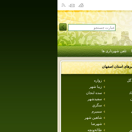
تلفن شهرداری ها
رهای استان
اصفهان
دگل
زواره
زيبا شهر
اد
سده لنجان
ن
سفيدشهر
سگزي
سميرم
شاهين شهر
شهرضا
ر
طالخونچه