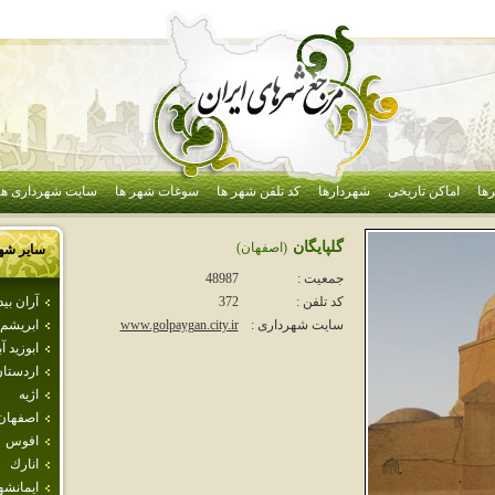
ها
اماکن تاریخی
شهردارها
کد تلفن شهر ها
سوغات شهر ها
سایت شهرداری ها
گلپايگان
(اصفهان)
سایر شه
جمعیت :
48987
آران بي
کد تلفن :
372
ابريشم
سایت شهرداری :
www.golpaygan.city.ir
ابوزيد آب
اردستا
اژيه
اصفهان
افوس
انارك
ايمانشه