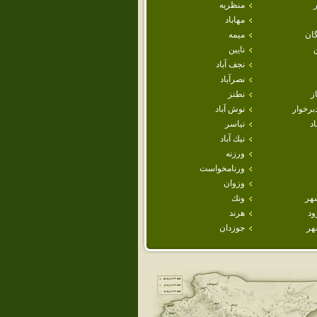
منظريه
مهاباد
ان
ميمه
نايين
نجف آباد
نصرآباد
ز
نطنز
برخوار
نوش آباد
اد
نياسر
نيك آباد
ورزنه
ورنامخواست
وزوان
هر
ونك
ود
هرند
هر
جوزدان