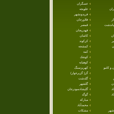
عسگران
ران
علويجه
فريدونشهر
ار
فلاورجان
ياندشت
قمصر
قهدريجان
ان
كاشان
ر
كركوند
ن
كمشجه
كمه
كوشك
كوهپايه
 و كامو
كهريزسنگ
گز( گزبرخوار)
گلدشت
ن
گلشهر
اد
گليشادسودرجان
د
گوگد
مباركه
محمدآباد
شهر
مشكات