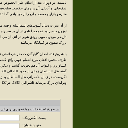
ناميدند. در دوران بعد از اسلام علي الخصوص در
شکوفايي و آباداني آن در زمان حکومت سلجوقيا
مناره و بازار و مسجد جامع را از خود باقي گذاشت
از آن پس به دنبال آشوب‌هاي اسماعيليه و فتنه 
اوزون حسن بود که مجدداً نامي از آن بر سر راه ت
تاريخي موجود، مبين رونق شهر در آنزمان مي‌ب
بزرگ صفوي در گلپايگان مي‌باشد.
با شروع فتنه افغان گلپايگان که مقر فرماندهي 
طرف محمود افغان مورد انتقام جويي واقع گشت و ن
کشاورزي و قنوات آن هم تخريب گشت و ديگر هرگ
گ
ويرانه‌اي بزرگ مي‌ماند. (اشراقي، 1383، ص157 به نقل از تاريخ مسعودي نوشته ظل السلطان)
در صورتیکه اطلاعات و یا تصویری برای این 
پست الکترونیک :
متن یا عنوان :