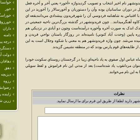
خوانسار
شهر نام اخير انتخاب و تصويب گرديدواژه «آخور» يعني آخر و آخره فعل
خور
در دوران ساسانيان بوده وآن را دستوربان و آخورسالار را آخوربذ در اين
خوراسگ
ا با اقتباس به شاهنامه فردوسي آن را شهرفريدون پيشدادي مي‌دانندبقعه اي
ه آهنگرميدانند... چون فريدونشهر در گذشته بزرگ‌ترين ناحيه جمعيتي در
خورزوق
ندک اندک به صورت آخره وآخوره درآمده‌است وچون دو آبادي در نزديکي هم
داران
ره پايين (وحدت آباد کنوني) ناميده‌اند در روزگار باستان نواحي فريدن و
دامنه
ميده مي‌شد. چون واژه فريدونشهر هم به معني با شکوه وجلال است به اين
درچه پيا
از طايفه‌هاي قوم پارس بودند که در منطقه نشيمن گزيدند.
دستگرد
دولت آب
اه عباس اول صفوي به ياد ناحيه‌اي زيبا در گرجستان روستاي سكونت خودرا
دهاقان
ه عنوان مردانقوب ياد شده‌است) بعد از مدتي اين نام فراموش و لفظ سوپلي
دهق
ه اين نام مي‌خوانند.
ديزيچه
رزوه
رضوانش
نظرات
زاينده ر
زرين ش
شهر دارید لطفا از طریق این فرم برای ما ارسال نمایید.