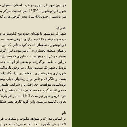
فريدون‌شهر نام شهري در غرب استان اصفهان در
شهر فريدونشهر با 3,592
مي باشند. از حدود 400 سال پيش گرجي هايي که در زمان صفويان کوچانده شده اند در فريدون شهر زندگي مي كنند.
جغرافيا
درجه و7دقيقه و 15 ثانيه درازاي شرقي نسبت به نيمروز گرينويچ قرار دارد.
فريدونشهر منطقه‌اي است کوهستاني که بين
راههاي منطقه بختياري به آن مي‌پيوندد قرار گرف
در اين منطقه مي‌گذرانند و بعضي از آنها ساختمان
نزديکي شهر يک پيست اسکي نيز وجود دارد.اکثر
شهرداري و فرمانداري ، بخشداري ، پاسگاه ژاندا
پست و تلگراف و تلفن و از زمانهاي خيلي پيش
بوده‌است. موقعيت جغرافيايي و شرايط طبيعي 
خود فريدونشهر نيز مد
تعاوني کاسته مي‌شود واين گونه کارها تغيير شکل 
نام
بر اساس مدارک و شواهد مکتوب و شفاهي، فريد