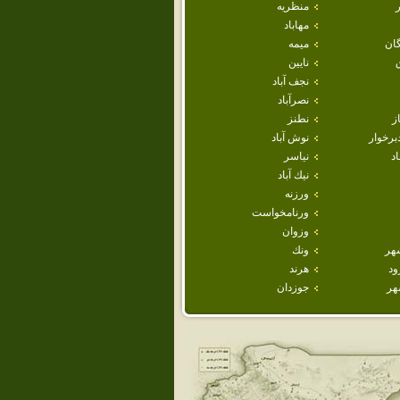
منظريه
مهاباد
ان
ميمه
نايين
نجف آباد
نصرآباد
ز
نطنز
برخوار
نوش آباد
اد
نياسر
نيك آباد
ورزنه
ورنامخواست
وزوان
هر
ونك
ود
هرند
هر
جوزدان