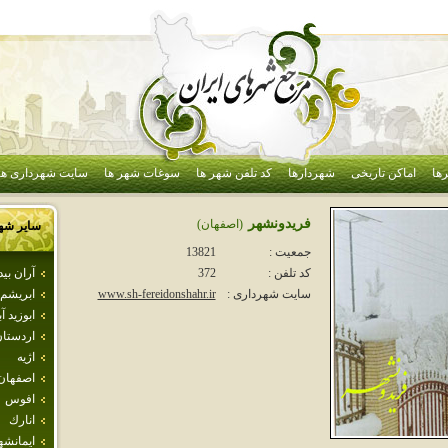
ها
اماکن تاریخی
شهردارها
کد تلفن شهر ها
سوغات شهر ها
سایت شهرداری ها
فريدونشهر
(اصفهان)
سایر شه
جمعیت :
13821
آران بي
کد تلفن :
372
ابريشم
سایت شهرداری :
www.sh-fereidonshahr.ir
ابوزيد آب
اردستا
اژيه
اصفهان
افوس
انارك
ايمانشه