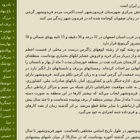
بادرود
 ايران است.
باغ بهاد
1 نفر جمعيت مرکز بخش مرکزي شهرستان فريدون‌شهر است.اكثريت مردم فريدونشهر گرجي
برزک
برف انب
بويين م
شهر فريدونشهر با پهنه‌اي حدود پنج کيلومتر مربع در غرب استان اصفهان در 32 درجه و 56 دقيقه و 15 ثانيه پهناي شمالي و 50
بهاران
بهارست
 دو رشته کوه از رشته کوههاي زاگرس درست در محلي از قسمت اعظم
پولادشه
ته و از ديرباز مرکز خريد و فروش عشاير ايلهاي بختياري بوده‌است. منطقه‌اي
پيربكرا
بسيار خوش آب و هواست به طوري که بسياري از کارمندان شرکت نفت در منطقه خوزستان مدت 5 ماه از بهار و تابستان را
تودشك
هايي نيز احداث کرده‌اند. زمستانهاي پربرف و تابستانهاي دل انگيز دارد. در
تيران
يت جمعيت آن گرجي است و به زبان گرجي تکلم مي‌کنند. فريدونشهر داراي
جندق
مري ، اداره جنگل باني و کشاورزي، آمار، بانکهاي صادرات، ملي، کشاورزي،
جوشقان
 به علت موقعيت جغرافيايي داراي شيکه بي سيم و مراکز ارتباطي ديگر
چادگان
فريدونشهر ايجاب مي‌کند که بيشتر کارها در اين منطقه به صورت دسته
چرمهين
جمعي انجام گيرد و جنبه تعاون داشته باشد زيرا مدت 5 ماه از سال بيشتر منطقه از برف پوشيده شده‌است و تا چند سال پيش
چمگردا
ت 3 تا 4 ماه بر اثر بارندگي ارتباطش با ساير نقاط قطع مي‌شد. بر اثر گذشته زمان از تعدد کارهاي
حبيب آب
و فرم داده جنبه انفرادي به خود مي‌گيرد.
حسن آبا
حنا
خالدآباد
ونشهر در طول تاريخ اسامي مختلفي يافته‌است. شهر فريدونشهر تا سال
خميني 
1359ه ش «آخوره بالا» ناميده مي‌شد نام فريدونشهر در گذشته آخوره بوده‌است که در سال58 از ميان نامهاي پيشنهادي