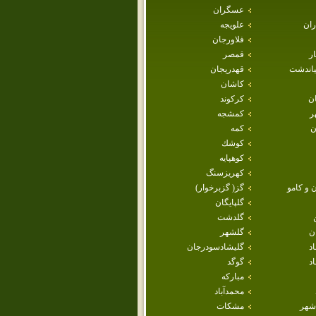
عسگران
ران
علويجه
فلاورجان
ار
قمصر
ياندشت
قهدريجان
كاشان
ان
كركوند
ر
كمشجه
ن
كمه
كوشك
كوهپايه
كهريزسنگ
 و كامو
گز( گزبرخوار)
گلپايگان
گلدشت
ن
گلشهر
اد
گليشادسودرجان
د
گوگد
مباركه
محمدآباد
شهر
مشكات