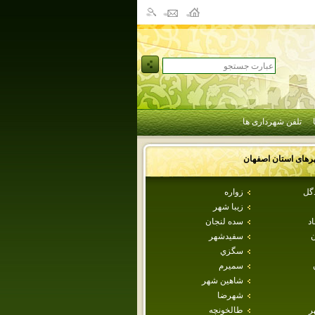
تلفن شهرداری ها
رهای استان
اصفهان
دگل
زواره
زيبا شهر
اد
سده لنجان
ن
سفيدشهر
سگزي
سميرم
شاهين شهر
شهرضا
ر
طالخونچه