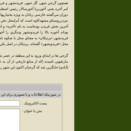
همچون گرجي شهر، گل شهر، فريدنشهر و فريدون
امر آخره يعني آخوربريا آخورسالار رئيس اصطبل 
دوران مي‌گفتند فارسي زبانان به ويژه بختياريه
نيزدرروستاي مشهدكاوه است كه آنرامحل دفن كاو
آخرين بخش فريدن بوده‌است به نام «آخره» و ا
بوداند آخوره بالا را فريدونشهر وديگري را آخو
فريدنشهر «پرتيکان» به معناي محل با شکوه نا
محل «فريدونشهر» گفته‌اند. پرتيکان در اصل يکي 
گرجي ها در ابتداي ورود به اين منطقه در عصر ش
مارتقوپي ناميدند (که از منابع تاريخي از آن ب
(آبادي) جايگزين شد که گرجيان اکنون اين شهر را ب
در صورتیکه اطلاعات و یا تصویری برای این 
پست الکترونیک :
متن یا عنوان :