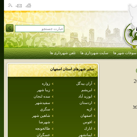
سوغات شهر ها
سایت شهرداری ها
تلفن شهرداری ها
سایر شهرهای استان
اصفهان
2
آران بيدگل
زواره
ابريشم
زيبا شهر
ابوزيد آباد
سده لنجان
اردستان
سفيدشهر
w
اژيه
سگزي
اصفهان
شاهين شهر
افوس
شهرضا
انارك
طالخونچه
ايمانشهر
عسگران