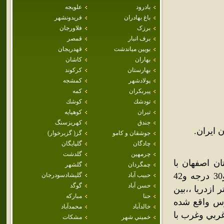
بادرود
علويجه
باغ بهادران
فريدونشهر
برزک
فلاورجان
برف انبار
قمصر
بويين مياندشت
قهدريجان
بهاران
كاشان
بهارستان
كركوند
پولادشهر
كمشجه
پيربكران
كمه
تودشك
كوشك
تيران
كوهپايه
جندق
كهريزسنگ
ايران.
جوشقان و كامو
گز( گزبرخوار)
چادگان
گلپايگان
چرمهين
گلدشت
 است ودهستان هاي تابع اين بخش عبارتند از :دهستان ونك به مركزيت شهر ونك ,دهستان وردشت به مركزيت روستاي فتح آباد ودهستان حنا به مركزيت شهر حنا . بخش پادنا ؛ اين بخش كه 2/38درصد مساحت شهرستان را شامل مي شود قسمتهاي جنوب شرقي را در برمي گيرد .دهستانهاي شامل اين بخش عبارتند از دهستانهي پادنا ي عليا به مركزيت روستاي بيده ,پادناي وسطي به مركزيت شهر كمه كه مركزبخش نيزمي باشد وپادناي سفلي به مركزيت روستاي چهارراه.اين شهرستان كه6/7درصد مناطق محروم استان را شامل مي شود داراي چهار نقطه شهري سميرم ,حنا ,ونك وكمه ,108روستا داراي سكنه ,279مزرعه مستقل ,13 منطقه تابع 16 مكان مستقل و16 نقطه فرعي مي باشد .شهر زيبا وسنتي سميرم واقع در مركز شهرستان است كه با ارتفاع 2,460متر از سطح دريا تحت عنوان بام ايران به صورت دشت نيمه همواري باارتفاع زيادوشيب فراوان توسط كوههاي سربه فلك كشيده محصور شده درسال1329 با احداث شهرداري به نقطه شهري تبديل گرديده است. وجه تسميه ويژگيهاي جغرافيايي وشرايط آب وهواي شهرستان سميرم وهمچنين حساسيتهاي قومي وقبيله اي كه در ادوار مختلف به تاريخ اين خطه اضافه گرديده است ,سبب طرح نام سميرم در متون وكتب جغرافيايي وتاريخ شده است .در خصوص وجه تسميه شده اين خطه تعابير وتفاسير مختلفي به كار برده شده چنانچه در كتاب آثار الوزراء آمده است :گويند سميرم از ولايات اصفهان است وآب تلخ را از آنجا آورده اند وحال خراب گشته .مردم آن به واسطه استيلاي كرد وشول جلا نمودند واما در عجائب المخلوقات چنين آورده شده كه باني آن سام ابن ارم نوح بوده وآن را سام آرام واز كثرت استعمال سميرم گويند .نقل قول ديگري كه حكايت از قدمت تاريخي منطقه دارد وبيشتر از آن بوي افسانه به مشام مي رسد از اين قرار است كه سام پادشاه كياني در حال عبور از اين منطقه بوده كه درد وعرضه اي بر او مستولي شدهودر اين خطه آرام مي شود وسبب نام گذاري سميرم مي گردد كه همان تغيير واژه سام آرام مي باشد .عده اي نيز براين عقيده هستند كه وجه تسمه منطقه از كلمه زميران است كه اشاره دارد به زمهرير وسرماي بسيار سخت كه زمستانهاي سميرم بدان متصف مي باشد ومي توان آن را مهمترين ومستند ترين عامل نام گذاري اين خطه به حساب آورد. جمعيت برطبق آمار موجود در سال 1375جمعيت شهرستان بالغ بر64,918نفر بوده كه ازاين تعداد32054 نفر مرد و ,32846نفر زن بوده است .جمعيت شهرستان داري تركيب سني بسيار جوان است به طوري كه 9/48در صداز كل جمعيت در بين گروه سني زير 14 سال قرار گرفته كه توجه به آينده آن بخصوص در مورد وضعيت اشتغال نياز به يك برنامه ريزي دقيق وهمه جانبه را مي طلبد .ميزان با سوادي در نقاط شهري 5/87 درصد ودر نقاط روستايي 8/71در صد مي باشد كه در مجموع 2/87در از مردان و3/73درصد از زنان را شامل مي شود .با توجه به اينكه وسعت آن 5,224كيلو متر مربع وزمين هاي قابل كشت منطقه حدود 50789 هكتار برآورد گرديده است تراكم نسبي در شهرستان 5/12نفر در كيلو متر مربع مي باشد كه به علت كوهستاني بودن منطقه وشرايط آب وهوايي سرد نسبت به استان اصفهان كه 37 نفر مي باشد ,بسيار كمتر است. ضمن اينكه تراكم بيولوژيك در منطقه 2/1هكتار مي باشد كه با توجه به بافت كشاورزي منطقه واشتغال اكثريت جمعيت منطقه به فعاليت هاي كشاورزي با عنايت به قابلت هاي زراعي وباغي ومنابع آب منطقه نياز به توسعه وبرنامه ريزي اصولي دارد. بخش هاي عمده اقتصادي شهرستان كشاورزي براساس آمار سال 1382,شهرستان سميرم داراي حدود50 هزار هكتار زمين زراعي آبي وديم مي
چمگردان
گلشهر
حبيب آباد
گليشادسودرجان
حسن آباد
گوگد
حنا
مباركه
خالدآباد
محمدآباد
خميني شهر
مشكات