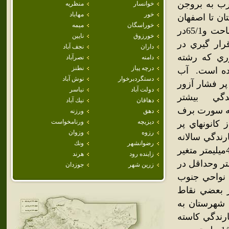
خوانسار
منظريه
خور
مهاباد
خوراسگان
ميمه
خورزوق
نايين
داران
نجف آباد
دامنه
نصرآباد
درچه پياز
نطنز
دستگردبرخوار
نوش آباد
دولت آباد
نياسر
دهاقان
نيك آباد
دهق
ورزنه
ديزيچه
ورنامخواست
رزوه
وزوان
رضوانشهر
ونك
زاينده رود
هرند
زرين شهر
جوزدان