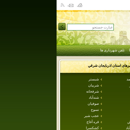
تلفن شهرداری ها
رهای استان
اذربايجان شرقي
مد
شبستر
شربيان
شرفخانه
شندآباد
صوفيان
تسوج
عجب شير
ش
قره آغاج
اد
كشكسرا