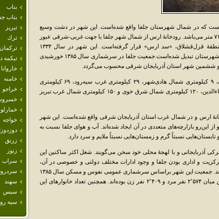
بناب
بناب جد
است که در شمال شهرستان جلفا واقع شده‌است. این شهر در دشت وسیع
تبريز
جلفا جای گرفته‌است و ارتفاع آن از سطح دریا ۷۱۰ متر می‌باشد. رودخانهٔ ارس از شمال شهر جلفا با جهت غربی-شرقی عبور
ترك
می‌کند و در چهل‌کیلومتری غرب شهر و در منطقهٔ قزل‌قشلاق، «سد ارس» قرار گرفته‌است. این شهر در سال ۱۳۳۴
تركمان
خورشیدی به شهر و در سال ۱۳۷۴ خورشیدی به شهرستان تبدیل شده‌است.جمعیت جلفا در سرشماری سال ۱۳۸۵ خورشیدی
تيكمه 
خاروانا
خامنه
شهر جلفا در ۲ کیلومتری جنوب جلفای نخجوان، ۹ کیلومتری شمال هادی‌شهر، ۲۹ کیلومتری غرب سیه‌رود، ۶۹ کیلومتری
خراجو
جنوب شرق پلدشت، ۷۱ کیلومتری شرق قره‌ضیاءالدین، ۱۲۰ کیلومتری شمال شرق خوی و ۱۵۰ کیلومتری شمال غرب تبریز
خسروش
خمارلو
نهٔ ارس و در شمال غرب استان آذربایجان شرقی واقع شده‌است. این شهر
خواجه
 از این‌رو بازارچه‌های متعددی در آن ایجاد شده‌اند. آب و هوای جلفا نسبت به
دوزدوز
تابستان‌هایی نسبتاً گرم و زمستان‌هایی نسبتاً ملایم و سرد دارد.
زرنق
زنوز
ترکی آذربایجانی و با لهجهٔ محلی خود سخن می‌گویند. شغل اکثر ساکنین این
سراب
رکزیت و اداری بودن جلفا و وجود ادارات مختلف دولتی و خصوصی در آن،
سردرود
عده‌ای نیز به‌کار در این‌گونه مراکز مشغول شده‌اند. جمعیت این شهر براساس سرشماری عمومی نفوس و مسکن سال ۱۳۸۵
خورشیدی، بالغ بر ۴٬۹۸۳ نفر بوده‌است که از این میان ۲٬۵۷۴ نفر مرد و ۲٬۴۰۹ نفر زن بوده‌اند. همچنین تعداد خانوارهای این
سهند
سيس
سيه رود