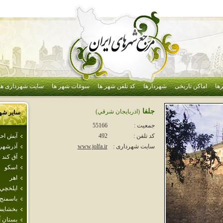
ها
اماکن تاریخی
شهردارها
کد تلفن شهر ها
سوغات شهر ها
سایت شهرداری ها
جلفا
(اذربايجان شرقي)
سایر شه
جمعیت :
55166
آبش اح
کد تلفن :
492
آذرشهر
سایت شهرداری :
www.jolfa.ir
آق كند
اسكو
اهر
ايلخچي
باسمنج
بخشاي
بستان آب