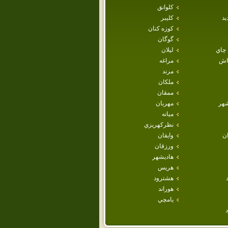
كلوانق
يد
كليبر
كوزه كنان
گوگان
 چاي
ليلان
داش
مراغه
مرند
ملكان
ممقان
هر
مهربان
ميانه
نظركهريزي
ان
وايقان
ورزقان
هاديشهر
هريس
هشترود
هوراند
يامچي