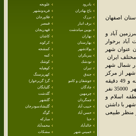
بادرود
علويجه
باغ بهادران
فريدونشهر
ستان اصفهان
برزک
فلاورجان
برف انبار
قمصر
بويين مياندشت
قهدريجان
رزمین آباد و
بهاران
كاشان
لت آباد برخوار
بهارستان
كركوند
ان عنوان شهر
پولادشهر
كمشجه
پيربكران
كمه
مختلف ایران
تودشك
كوشك
با وسعت 985 هکتار واقع در شمال شهر
تيران
كوهپايه
هر از مرکز
جندق
كهريزسنگ
استان 10کیلومترو در 51 درجه و 40 دقیقه طول شرقی و 32 درجه و 49 دقیقه
جوشقان و كامو
گز( گزبرخوار)
چادگان
گلپايگان
عرض شمالی و ارتفاع 1560متری قرار گرفته است . جمعیت این شهر 35000 نفر
چرمهين
گلدشت
طقه اسلام و
چمگردان
گلشهر
هر با داشتن
حبيب آباد
گليشادسودرجان
ورزی از نظر منظر طبیعی
حسن آباد
گوگد
حنا
مباركه
خالدآباد
محمدآباد
خميني شهر
مشكات