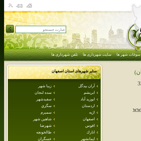
سوغات شهر ها
سایت شهرداری ها
تلفن شهرداری ها
سایر شهرهای استان
اصفهان
ن)
3
آران بيدگل
زيبا شهر
ابريشم
سده لنجان
ابوزيد آباد
سفيدشهر
اردستان
سگزي
www
اژيه
سميرم
اصفهان
شاهين شهر
افوس
شهرضا
انارك
طالخونچه
ايمانشهر
عسگران