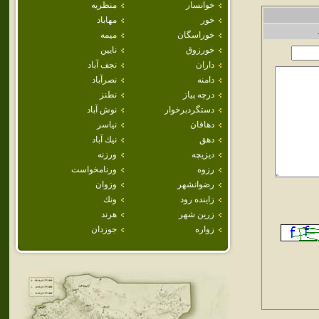
خوانسار
منظريه
خور
مهاباد
خوراسگان
ميمه
خورزوق
نايين
داران
نجف آباد
دامنه
نصرآباد
درچه پياز
نطنز
دستگردبرخوار
نوش آباد
دهاقان
نياسر
دهق
نيك آباد
ديزيچه
ورزنه
رزوه
ورنامخواست
رضوانشهر
وزوان
زاينده رود
ونك
زرين شهر
هرند
زواره
جوزدان