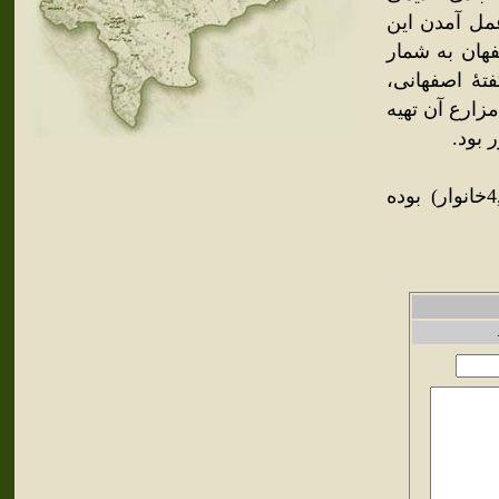
عمل آمدن اين
فهان به شمار
ري‌زند، ص 96؛ مهريار، ص 387). به گفتۀ اصفهانى،
زارع آن تهيه
 بود.
براساس سرشماري سال 1385جمعيت اين شهر 15,524نفر (4,028خانوار) بوده