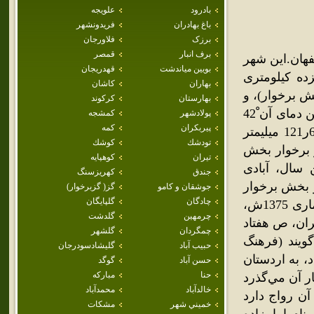
بادرود
علويجه
باغ بهادران
فريدونشهر
برزک
فلاورجان
برف انبار
قمصر
هان.اين شهر
بويين مياندشت
قهدريجان
 و در حدود سيزده كيلومترى
بهاران
كاشان
ش برخوار)، و
بهارستان
كركوند
در دشت بلندى قرار دارد. آب و هواى آن معتدل خشك است. بيشترين دماى آن ْ42
پولادشهر
كمشجه
پيربكران
كمه
در مرداد، كمترين آن ْ2ر12- در بهمن، و ميانگين بارش ساليانۀ آن 6ر121 ميليمتر
تودشك
كوشك
ود و برخوار بخش
تيران
كوهپايه
 سال، آبادى
جندق
كهريزسنگ
ر شد و با تشكيل شهرستان برخوار و ميمه در تير 1368 و بخش برخوار
جوشقان و كامو
گز( گزبرخوار)
چادگان
گلپايگان
در فروردين 1379، تابع شهرستان و بخش مذكور گرديد . در سرشمارى 1375ش،
چرمهين
گلدشت
 ايران، ص هفتاد
چمگردان
گلشهر
ويند (فرهنگ
حبيب آباد
گليشادسودرجان
حبيب‌آباد، به اردستان
حسن آباد
گوگد
حنا
مباركه
ر آن مي‌گذرد
خالدآباد
محمدآباد
 در آن رواج دارد
خميني شهر
مشكات