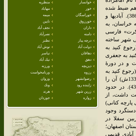
زيارتگاهى به نام امامزاده
خوانسار
منظريه
ر هم ضبط شده
خور
مهاباد
است (رجوع كنيد به جابرى انصارى، ص 438؛ مهريار، ج 1، ص 386). آباديها و
خوراسگان
ميمه
خورزوق
نايين
ه خراسان، به
داران
نجف آباد
«كرت» فارسى
دامنه
نصرآباد
نى شهر ساخته
درچه پياز
نطنز
جوع كنيد به
دولت آباد
نوش آباد
دهاقان
نياسر
وع كنيد به جعفرى
دهق
نيك آباد
 است و در دورۀ
ديزيچه
ورزنه
جوع كنيد به
رزوه
ورنامخواست
افضل‌الملك، ص 78؛ اصفهانى، ص 300). جابرى انصارى (متوفى 1335ش) آن را
رضوانشهر
وزوان
زاينده رود
ونك
قريه‌اى با چهار هزار سكنه ذكر كرده است (رجوع كنيد به ص 438). در حدود
زرين شهر
هرند
همانجا)، دستگرد 119،5 تن جمعيت داشت، از
زواره
جوزدان
پارچه كتانى)
 دستگرد وجود
ربين سفلا در
ستان اصفهان؛
 آبادى قديمى