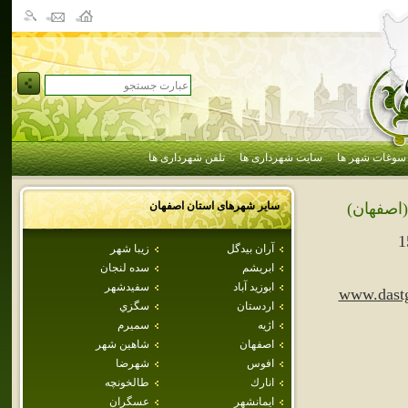
سوغات شهر ها
سایت شهرداری ها
تلفن شهرداری ها
سایر شهرهای استان
اصفهان
(اصفهان)
1
آران بيدگل
زيبا شهر
ابريشم
سده لنجان
ابوزيد آباد
سفيدشهر
www.dastg
اردستان
سگزي
اژيه
سميرم
اصفهان
شاهين شهر
افوس
شهرضا
انارك
طالخونچه
ايمانشهر
عسگران