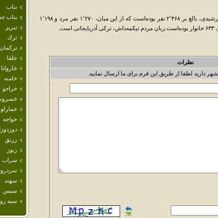
بناب
بناب جد
جمعیت تیکمه‌داش در سرشماری سال ۱۳۸۵ خورشیدی، بالغ بر ۲٬۴۶۸ نفر بوده‌است که از این میان، ۱٬۲۷۰ نفر مرد و ۱٬۱۹۸
تبريز
ست.
ترك
تركمان
جلفا
نظرات
خاروانا
شهر دارید لطفا از طریق این فرم برای ما ارسال نمایید.
خامنه
خراجو
خسروش
خمارلو
خواجه
دوزدوز
زرنق
زنوز
سراب
سردرود
سهند
سيس
سيه رود