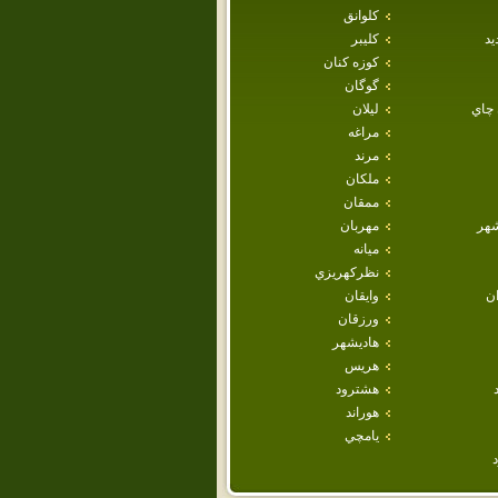
كلوانق
يد
كليبر
كوزه كنان
گوگان
 چاي
ليلان
مراغه
مرند
ملكان
ممقان
هر
مهربان
ميانه
نظركهريزي
ان
وايقان
ورزقان
هاديشهر
هريس
هشترود
هوراند
يامچي