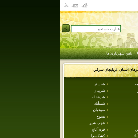
تلفن شهرداری ها
رهای استان
اذربايجان شرقي
مد
شبستر
شربيان
شرفخانه
شندآباد
صوفيان
تسوج
عجب شير
ش
قره آغاج
اد
كشكسرا