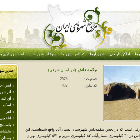
ها
اماکن تاریخی
شهردارها
کد تلفن شهر ها
سوغات شهر ها
سایت شهرداری ها
تيكمه داش
(اذربايجان شرقي)
سایر شه
جمعیت :
2578
آبش اح
کد تلفن :
432
آذرشهر
آق كند
اسكو
اهر
ايلخچي
باسمنج
رقی است که در بخش تیکمه‌داش شهرستان بستان‌آباد واقع شده‌است. این
بخشاي
شهر مرکز بخش تیکمه‌داش است. شهر تیکمه‌داش در ۳۰ کیلومتری بستان‌آباد، ۸۳ کیلومتری تبریز و ۵۴۱ کیلومتری تهران،
بستان آب