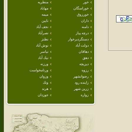
خور
منظريه
خوراسگان
مهاباد
خورزوق
ميمه
داران
نايين
دامنه
نجف آباد
درچه پياز
نصرآباد
دستگردبرخوار
نطنز
دولت آباد
نوش آباد
دهاقان
نياسر
دهق
نيك آباد
ديزيچه
ورزنه
رزوه
ورنامخواست
رضوانشهر
وزوان
زاينده رود
ونك
زرين شهر
هرند
زواره
جوزدان