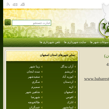
سوغات شهر ها
سایت شهرداری ها
تلفن شهرداری ها
سایر شهرهای استان
اصفهان
ن)
4
آران بيدگل
زيبا شهر
ابريشم
سده لنجان
ابوزيد آباد
سفيدشهر
www.baharest
اردستان
سگزي
اژيه
سميرم
اصفهان
شاهين شهر
افوس
شهرضا
انارك
طالخونچه
ايمانشهر
عسگران