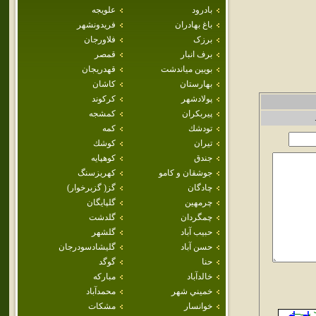
بادرود
علويجه
باغ بهادران
فريدونشهر
برزک
فلاورجان
برف انبار
قمصر
بويين مياندشت
قهدريجان
بهارستان
كاشان
پولادشهر
كركوند
پيربكران
كمشجه
تودشك
كمه
تيران
كوشك
جندق
كوهپايه
جوشقان و كامو
كهريزسنگ
چادگان
گز( گزبرخوار)
چرمهين
گلپايگان
چمگردان
گلدشت
حبيب آباد
گلشهر
حسن آباد
گليشادسودرجان
حنا
گوگد
خالدآباد
مباركه
خميني شهر
محمدآباد
خوانسار
مشكات