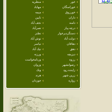
خور
منظريه
خوراسگان
مهاباد
خورزوق
ميمه
داران
نايين
دامنه
نجف آباد
درچه پياز
نصرآباد
دستگردبرخوار
نطنز
دولت آباد
نوش آباد
دهاقان
نياسر
دهق
نيك آباد
ديزيچه
ورزنه
رزوه
ورنامخواست
رضوانشهر
وزوان
زاينده رود
ونك
زرين شهر
هرند
زواره
جوزدان