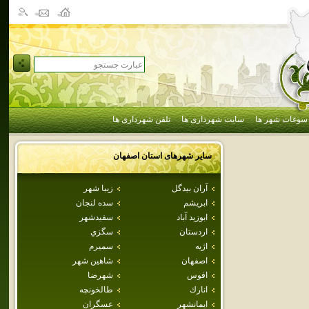
سوغات شهر ها
سایت شهرداری ها
تلفن شهرداری ها
سایر شهرهای استان
اصفهان
آران بيدگل
زيبا شهر
ابريشم
سده لنجان
ابوزيد آباد
سفيدشهر
اردستان
سگزي
اژيه
سميرم
اصفهان
شاهين شهر
افوس
شهرضا
انارك
طالخونچه
ايمانشهر
عسگران