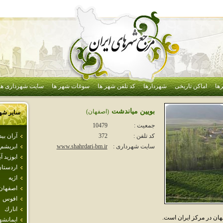
ها
اماکن تاریخی
شهردارها
کد تلفن شهر ها
سوغات شهر ها
سایت شهرداری ها
بويين مياندشت
(اصفهان)
سایر شه
جمعیت :
10479
آران بي
کد تلفن :
372
ابريشم
سایت شهرداری :
www.shahrdari-bm.ir
ابوزيد آب
اردستا
اژيه
اصفهان
افوس
انارك
هان در مرکز ايران است.
ايمانشه