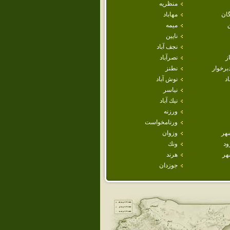
منظريه
ان
مهاباد
ميمه
نايين
نجف آباد
ز
نصرآباد
برخوار
نطنز
اد
نوش آباد
نياسر
نيك آباد
ورزنه
ورنامخواست
هر
وزوان
ود
ونك
هر
هرند
جوزدان