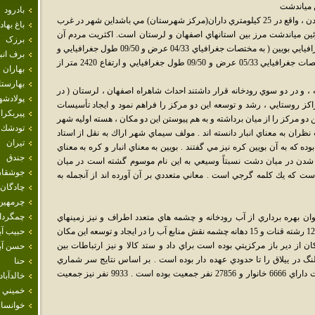
 مياندشت
بادرود
بويين مياندشت از جمله شهرهاي شهرستان فريدن ، واقع در 25 كيلومتري داران(مركز شهرستان) مي باشداين شهر در غرب
باغ بهاد
ين مياندشت مرز بين استانهاي اصفهان و لرستان است. اكثريت مردم آن
برزک
گرجي ميباشند. هسته اوليه شهر از دو مكان جغرافيايي بويين ( به مختصات جغرافياي 04/33 عرض و 09/50 طول جغرافيايي و
برف انب
ارتفاع 2400 متر از سطح دريا) و مياندشت (مختصات جغرافيايي 05/33 عرض و 09/50 طول جغرافيايي و ارتفاع 2420 متر از
بهاران
بهارست
ه ، و در دو سوي رودخانه قرار داشتند احداث شاهراه اصفهان ، لرستان ( در
پولادشه
 از كنار اين مراكز روستايي ، رشد و توسعه اين دو مركز را فراهم نمود و ايجاد تأسيسات
پيربكرا
ن دو مركز را از ميان برداشته و به هم پيوستن اين دو مكان ، هسته اوليه شهر
تودشك
 نظران به معناي انبار دانسته اند . مولف سيماي شهر اراك به نقل از استاد
تيران
وده كه به آن بويين كره نيز مي گفتند . بويين به معناي انبار و كره به معناي
جندق
دن در ميان دشت نسبتاً وسيعي به اين نام موسوم گشته است در ميان
جوشقان
ست كه يك كلمه گرجي است . معاني متعددي بر آن آورده اند از آنجمله به
چادگان
چرمهين
چمگردا
ان بهره برداري از آب رودخانه و چشمه هاي متعدد اطراف و نيز زمينهاي
حاصلخيز اطراف رودخانه را نام برد . وجود تعداد 12 رشته قنات و 15 دهانه چشمه نقش منابع آب را در ايجاد و توسعه اين مكان
حبيب آب
از دير باز مركزيتي بوده است براي داد و ستد كالا و نيز ارتباطات بين
حسن آبا
لنگ در ييلاق را تا حدودي عهده دار بوده است . بر اساس نتايج سر شماري
حنا
نفوس و مسكن سال1385 ،بخش بويين مياندشت داراي 6666 خانوار و 27856 نفر جمعيت بوده است . 9933 نفر نيز جمعيت
خالدآباد
خميني 
خوانسار