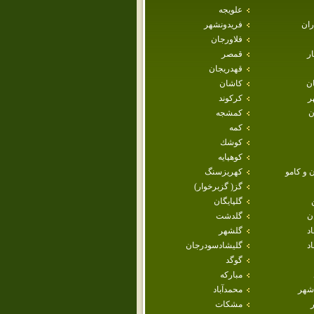
علويجه
ران
فريدونشهر
فلاورجان
ار
قمصر
قهدريجان
ان
كاشان
ر
كركوند
ن
كمشجه
كمه
كوشك
كوهپايه
 و كامو
كهريزسنگ
گز( گزبرخوار)
گلپايگان
ن
گلدشت
اد
گلشهر
د
گليشادسودرجان
گوگد
مباركه
شهر
محمدآباد
مشكات