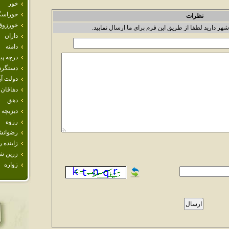
خور
خوراسگ
نظرات
خورزوق
شهر دارید لطفا از طریق این فرم برای ما ارسال نمایید.
داران
دامنه
درچه پيا
دستگرد
دولت آب
دهاقان
دهق
ديزيچه
رزوه
رضوانش
زاينده ر
زرين ش
زواره