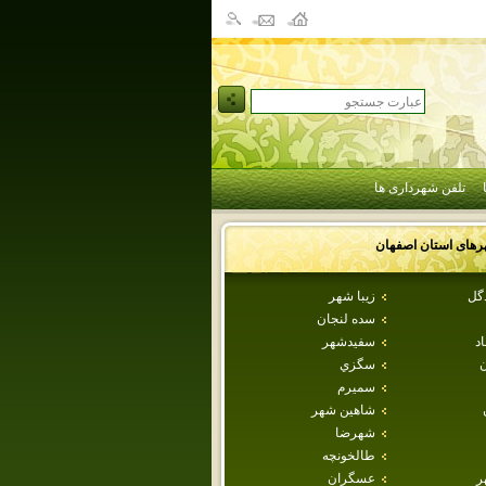
تلفن شهرداری ها
رهای استان
اصفهان
دگل
زيبا شهر
سده لنجان
اد
سفيدشهر
ن
سگزي
سميرم
شاهين شهر
شهرضا
طالخونچه
ر
عسگران