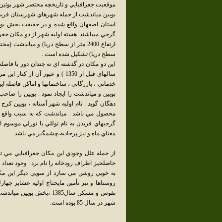
موقعيت جغرافيايي و تاريخچه مختصر شهر بوئين
استان اصفهان واقع شده و در حقيقت بخش بوئ
سطح دريا) تشكيل شده است .
اين دو مكان در گذشته اي نه چندان دور با فاصل
سالهاي قبل از 1350 ) و عبور آن
خدماتي ، بازرگاني ، ساختمانها و اماكن فاصله اي
بويين و مياندشت را ايجاد نمود . بويين را صاحب
دهگان گويد : نام اوليه شهر آستانه ، بويين كرج ب
محصول مي باشد . مياندشت كه به سبب واقع ش
گرجيهاي فريدن به نام توللي يا تورلي موسوم ا
معناي ماه و نيز پرجاذبه،چشمگير مي باشد .
از جمله علل وجودي اين مكان جغرافيايي مي تو
به خوبي روشن مي سازد از سويي ديگر اين مكان 
روستاها و نيز تأمين مايحتاج اوليه عشاير چهار
شهر در سال 85 بوده است.