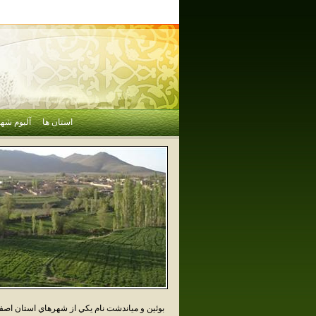
استان ها
آلبوم شهر
بوئين و مياندشت نام يکي از شهرهاي استان اصف