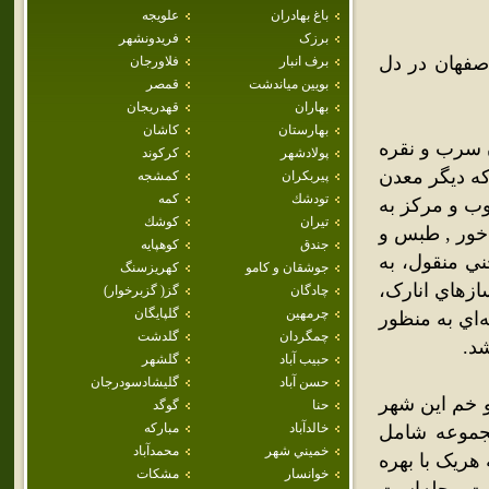
باغ بهادران
علويجه
برزک
فريدونشهر
صفهان در دل
برف انبار
فلاورجان
بويين مياندشت
قمصر
بهاران
قهدريجان
بهارستان
كاشان
ن سرب و نقره
پولادشهر
كركوند
که ديگر معدن
پيربكران
كمشجه
تودشك
كمه
وب و مرکز به
تيران
كوشك
 خور , طبس و
جندق
كوهپايه
ي منقول، به
جوشقان و كامو
كهريزسنگ
ازهاي انارک،
چادگان
گز( گزبرخوار)
چرمهين
گلپايگان
‌اي به منظور
چمگردان
گلدشت
شد.
حبيب آباد
گلشهر
حسن آباد
گليشادسودرجان
 و خم اين شهر
حنا
گوگد
خالدآباد
مباركه
مجموعه شامل
خميني شهر
محمدآباد
هريک با بهره
خوانسار
مشكات