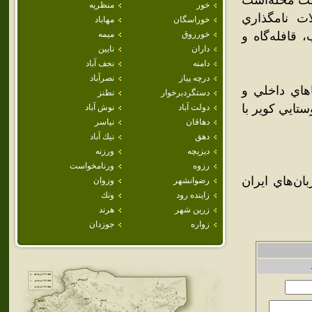
هفت محله‌است
خور
منظريه
ت نامگذاري
خوراسگان
مهاباد
قافله‌گاه و
خورزوق
ميمه
داران
نايين
دامنه
نجف آباد
درچه پياز
نصرآباد
اهاي داخلي و
دستگردبرخوار
نطنز
ستايي کوير با
دولت آباد
نوش آباد
دهاقان
نياسر
دهق
نيك آباد
ديزيچه
ورزنه
رزوه
ورنامخواست
ان‌هاي ايران
رضوانشهر
وزوان
زاينده رود
ونك
زرين شهر
هرند
زواره
جوزدان