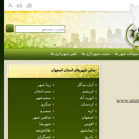
سوغات شهر ها
سایت شهرداری ها
تلفن شهرداری ها
سایر شهرهای استان
اصفهان
آران بيدگل
زيبا شهر
ابريشم
سده لنجان
ابوزيد آباد
سفيدشهر
www.anar
اردستان
سگزي
اژيه
سميرم
اصفهان
شاهين شهر
افوس
شهرضا
ايمانشهر
طالخونچه
بادرود
عسگران