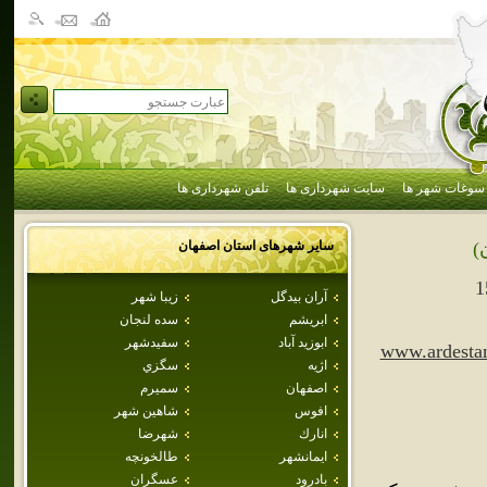
سوغات شهر ها
سایت شهرداری ها
تلفن شهرداری ها
سایر شهرهای استان
اصفهان
)
1
آران بيدگل
زيبا شهر
ابريشم
سده لنجان
ابوزيد آباد
سفيدشهر
www.ardesta
اژيه
سگزي
اصفهان
سميرم
افوس
شاهين شهر
انارك
شهرضا
ايمانشهر
طالخونچه
بادرود
عسگران