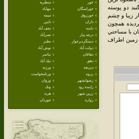
خور
منظريه
نبد دو پوسته
خوراسگان
مهاباد
ر زيبا و چشم
خورزوق
ميمه
داران
نايين
رديده همچون
دامنه
نجف آباد
ن با مساحتي
درچه پياز
نصرآباد
متر از سطح زمين اطراف
دستگردبرخوار
نطنز
دولت آباد
نوش آباد
دهاقان
نياسر
دهق
نيك آباد
ديزيچه
ورزنه
رزوه
ورنامخواست
رضوانشهر
وزوان
زاينده رود
ونك
زرين شهر
هرند
زواره
جوزدان