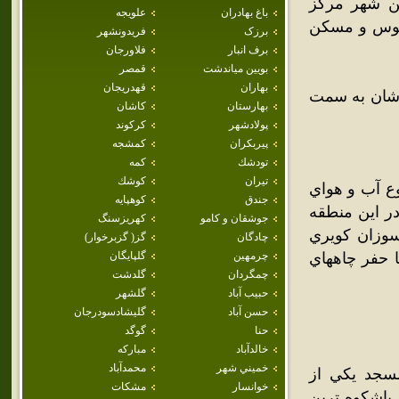
ين شهر مرکز
باغ بهادران
علويجه
فوس و مسکن
برزک
فريدونشهر
برف انبار
فلاورجان
بويين مياندشت
قمصر
بهاران
قهدريجان
ر کاشان به سمت
بهارستان
كاشان
پولادشهر
كركوند
پيربكران
كمشجه
تودشك
كمه
تيران
كوشك
وع آب و هواي
جندق
كوهپايه
در اين منطقه
جوشقان و كامو
كهريزسنگ
وزان کويري
چادگان
گز( گزبرخوار)
ا حفر چاههاي
چرمهين
گلپايگان
چمگردان
گلدشت
حبيب آباد
گلشهر
حسن آباد
گليشادسودرجان
حنا
گوگد
خالدآباد
مباركه
خميني شهر
محمدآباد
سجد يكي از
خوانسار
مشكات
باشكوه ترين