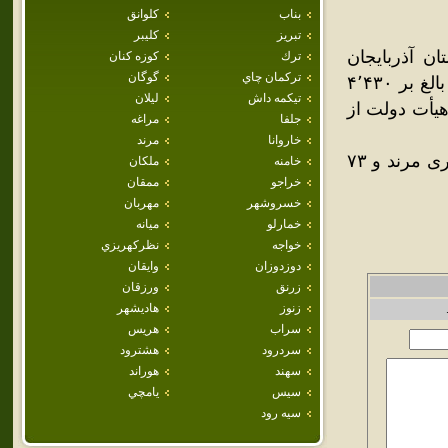
بناب
كلوانق
تبريز
كليبر
 آذربایجان
ترك
كوزه كنان
تركمان چاي
گوگان
شرقی است. جمعیت این شهر در سرشماری سال ۱۳۸۵ خورشیدی بالغ بر ۴٬۴۳۰
تيكمه داش
ليلان
ورشیدی با تصویب هیأت دولت از
جلفا
مراغه
خاروانا
مرند
از جمله سوغات بناب جدید زعفران می‌باشد. این شهر در ۱۲ کیلومتری مرند و ۷۳
خامنه
ملكان
خراجو
ممقان
خسروشهر
مهربان
خمارلو
ميانه
خواجه
نظركهريزي
دوزدوزان
وايقان
زرنق
ورزقان
زنوز
هاديشهر
سراب
هريس
سردرود
هشترود
سهند
هوراند
سيس
يامچي
سيه رود