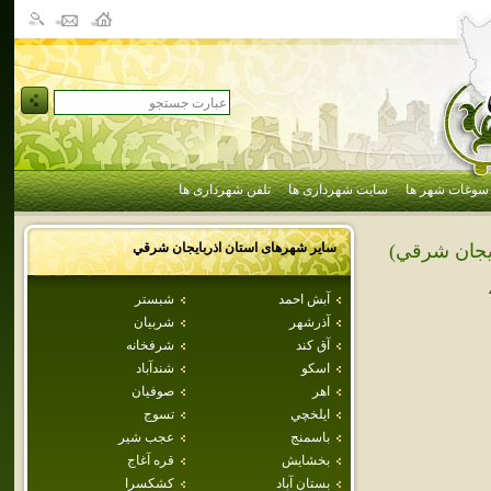
سوغات شهر ها
سایت شهرداری ها
تلفن شهرداری ها
سایر شهرهای استان
اذربايجان شرقي
ايجان شرقي)
آبش احمد
شبستر
آذرشهر
شربيان
آق كند
شرفخانه
اسكو
شندآباد
اهر
صوفيان
ايلخچي
تسوج
باسمنج
عجب شير
بخشايش
قره آغاج
بستان آباد
كشكسرا