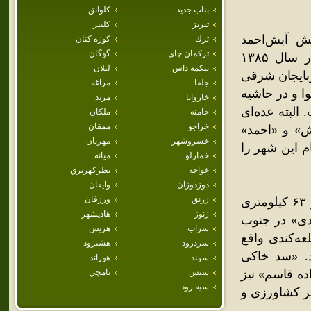
بناب جديد
كلوانق
تبريز
كليبر
ش آبش‌احمد
ترك
كوزه كنان
تركمان چاي
گوگان
شهرستان کلیبر واقع شده‌است.این شهر با ۲٬۳۲۹ نفر جمعیت در سال ۱۳۸۵
تيكمه داش
ليلان
ربایجان شرقی
جلفا
مراغه
 و در حاشیه
خاروانا
مرند
البته عده‌ای
خامنه
ملكان
خراجو
ممقان
بش» و «احمد»
خسروشهر
مهربان
ام این شهر را
خمارلو
ميانه
خواجه
نظركهريزي
دوزدوزان
وايقان
زرنق
ورزقان
شهر کوچک آبش‌احمد در 54کیلومتری خمارلو، 34کیلومتری هوراند و ۶۳ کیلومتری
زنوز
هاديشهر
ندی» در جنوب
سراب
هريس
ه‌کندی واقع
سردرود
هشترود
. «سد خاکی
سهند
هوراند
مزاده قاسم» نیز
سيس
يامچي
سيه رود
هر کشاورزی و