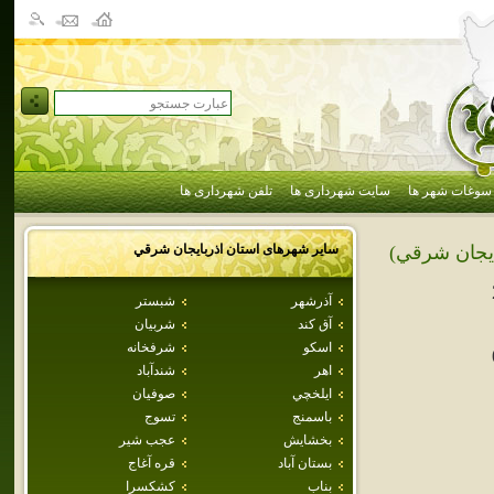
سوغات شهر ها
سایت شهرداری ها
تلفن شهرداری ها
سایر شهرهای استان
اذربايجان شرقي
ايجان شرقي)
آذرشهر
شبستر
آق كند
شربيان
اسكو
شرفخانه
اهر
شندآباد
ايلخچي
صوفيان
باسمنج
تسوج
بخشايش
عجب شير
بستان آباد
قره آغاج
بناب
كشكسرا