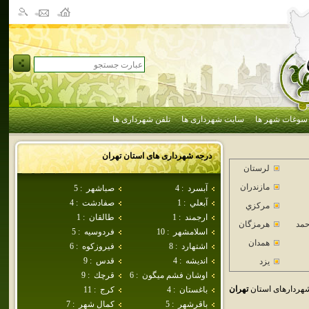
سوغات شهر ها
سایت شهرداری ها
تلفن شهرداری ها
درجه شهرداری های استان
تهران
لرستان
مازندران
آبسرد
:
4
صباشهر
:
5
آبعلي
:
1
صفادشت
:
4
مركزي
ارجمند
:
1
طالقان
:
1
حمد
هرمزگان
اسلامشهر
:
10
فردوسيه
:
5
همدان
اشتهارد
:
8
فيروزكوه
:
6
انديشه
:
4
قدس
:
9
يزد
اوشان فشم ميگون
:
6
قرچك
:
9
هردارهای استان
تهران
باغستان
:
4
كرج
:
11
باقرشهر
:
5
كمال شهر
:
7