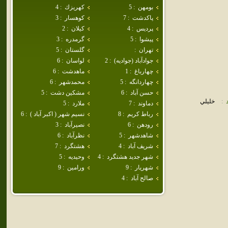
بومهن
:
5
كهريزك
:
4
پاكدشت
:
7
كوهسار
:
3
پرديس
:
4
كيلان
:
2
پيشوا
:
5
گرمدره
:
3
تهران
:
گلستان
:
5
جوادآباد (جواديه)
:
2
لواسان
:
6
چهارباغ
:
1
ماهدشت
:
6
چهاردانگه
:
5
محمدشهر
:
6
حسن آباد
:
6
مشكين دشت
:
5
:
خليلي
دماوند
:
7
ملارد
:
5
رباط كريم
:
8
نسيم شهر ( اكبر آباد )
:
6
رودهن
:
6
نصيرآباد
:
3
شاهدشهر
:
5
نظرآباد
:
6
شريف آباد
:
4
هشتگرد
:
7
شهر جديد هشتگرد
:
4
وحيديه
:
5
شهريار
:
9
ورامين
:
9
صالح آباد
:
4