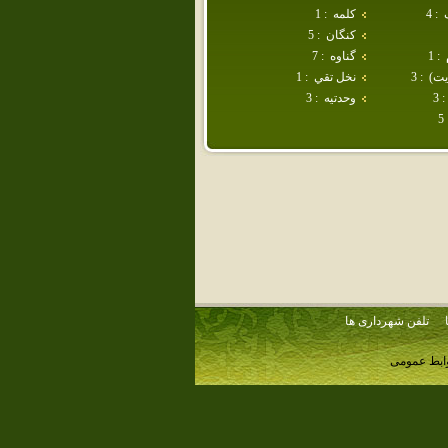
:
4
كلمه
:
1
كنگان
:
5
:
1
گناوه
:
7
يت)
:
3
نخل تقي
:
1
:
3
وحدتيه
:
3
5
تلفن شهرداری ها
وابط عمومی