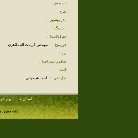
آب پخش
:
اهرم
:
بندر بوشهر
:
بندرريگ
:
جم (ولايت)
:
خورموج
:
مهندس كرامت اله طاهري
ريز
:
طاهري(سيراف)
:
كلمه
:
نخل تقي
:
احمد شيخياني
استان ها
آلبوم شهر
کلیه حقوق م