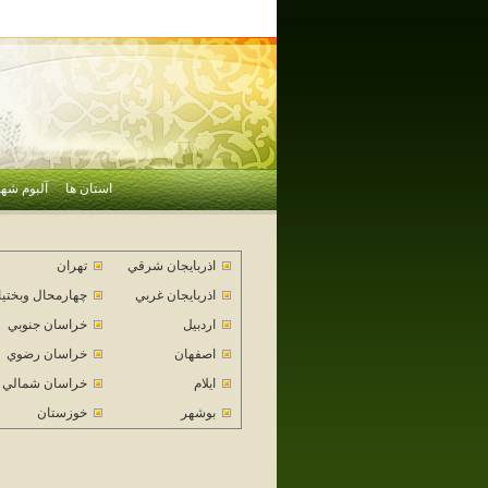
استان ها
آلبوم شهر
اذربايجان شرقي
تهران
اذربايجان غربي
چهارمحال وبختي
اردبيل
خراسان جنوبي
اصفهان
خراسان رضوي
ايلام
خراسان شمالي
بوشهر
خوزستان