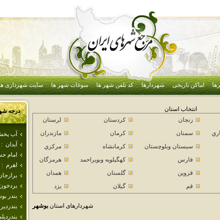
ها
اماکن تاریخی
شهردارها
کد تلفن شهر ها
سوغات شهر ها
سایت شهرداری ها
انتخاب استان
درجه شه
زنجان
كردستان
لرستان
اري
سمنان
كرمان
مازندران
آب پخ
آبدان
:
سيستان وبلوچستان
كرمانشاه
مركزي
امام ح
فارس
كهگيلويه وبويراحمد
هرمزگان
اهرم
:
قزوين
گلستان
همدان
برازجان
بردخون
قم
گيلان
يزد
بندر بو
شهردارهای استان
بوشهر
بندردير
بندرديلم