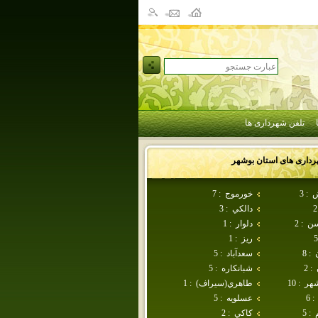
تلفن شهرداری ها
رداری های استان
بوشهر
ش
:
3
خورموج
:
7
2
دالكي
:
3
سن
:
2
دلوار
:
1
5
ريز
:
1
:
8
سعدآباد
:
5
:
2
شبانكاره
:
5
شهر
:
10
طاهري(سيراف)
:
1
:
6
عسلويه
:
5
:
5
كاكي
:
2