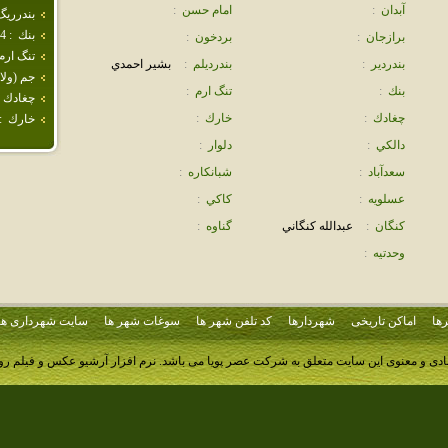
آبدان
:
امام حسن
:
بندرريگ
بنك
:
4
برازجان
:
بردخون
:
تنگ ارم
بندردير
:
بندرديلم
:
بشير احمدي
جم (ولا
بنك
:
تنگ ارم
:
چغادك
چغادك
:
خارك
:
خارك
:
دالكي
:
دلوار
:
سعدآباد
:
شبانكاره
:
عسلويه
:
كاكي
:
كنگان
:
عبدالله كنگاني
گناوه
:
وحدتيه
:
ها
اماکن تاریخی
شهردارها
کد تلفن شهر ها
سوغات شهر ها
سایت شهرداری ها
ادی و معنوی این سایت متعلق به شرکت عصر پویا می باشد.
نرم افزار آرشیو عکس و فیلم ر