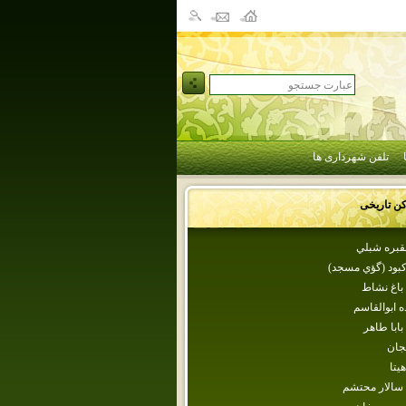
تلفن شهرداری ها
کن تاریخی
قبره شبلي
بود (گؤي مسجد)
باغ نشاط
ه‌ ابوالقاسم‌
بابا طاهر
جان
هيتا
سالار محتشم‌