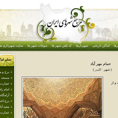
ها
اماکن تاریخی
شهردارها
کد تلفن شهر ها
سوغات شهر ها
سایت شهرداری ها
سایر اما
حمام مهر آباد
( شهر :
كليبر
)
برج و م
مسجد ك
و از
عمارت 
امام‌ زاد
آرامگاه 
برج اخن
معبد آنا
عمارت‌ 