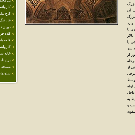
پل محم
بزرگ
كاروانس
ف آن
كاخ نيا
بزرگ
غار تنگ
وارد
ديوان د
ی تا
كلاه فر
الار
قلعه‌ بلد
ی یا
كاروانس
د سر
خانه سي
ر از
برج ناد
رحله
مسجد ا
ی از
ستونها
رفی
توسط
لوله
داخل
ط به
خت و
فویه