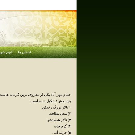
استان ها
آلبوم شهر
حمام مهر آباد یکی از معروف ترین گرمابه هاست 
پنج بخش تشکیل شده است:
۱ تالار بزرگ رختکن
۲) محل نظافت
۳) تالار شستشو
۴) گرم خانه
۵) خزینه آب .