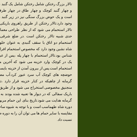
تالار بزرگ رختکن شامل رختکن شامل یک گنبد 
و چهار گنبد کوچک و چهار طاق در چهار طر
است و یک حوض بزرگ سنگی نیز در زیر گنبد 
وجود دارد.تالار رختکن از طریق راهروی باریکی 
تالار استحمام می شود که از نظر طراحی معمار
حدی شبیه تالار رختکن است .در ضلع شرقی ت
استحمام دو اتاق با سقف گنبدی به عنوان خلوت
شاه نشین وجود دارد که مخصوص استحمام افرا
شناس بود.تالار استحمام با چهار پله ،پس از عبو
یک در کوچک وارد خزینه می شود که آخرین م
استحمام است.پس از بیرون آمدن از خزینه بایست
حوضچه های کوچک آب سرد عبور کرد.آب مص
گرمابه از چاهیکه در کنار خزینه قرار دارد ،
منجنیق مخصوصی استخراج می شود و از طریق 
باریک سفالی که در دیوار ها تعبیه شده بودند به 
گرمابه هدایت می شود.تاریخ بنای این حمام مربو
دوره شاه طهماسب است و با توجه به شیوه سا
مقایسه با سایر حمام ها می توان آن را به دوره ص
نسبت داد.