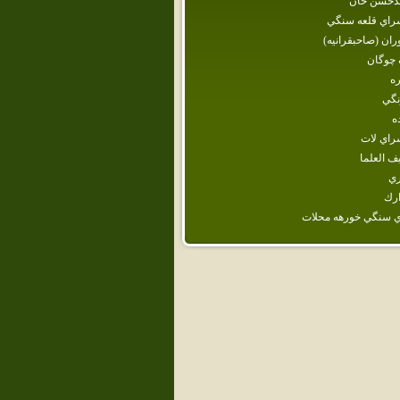
دحسن خان
راي‌ قلعه‌ سنگي‌
وران (صاحبقرانيه)
 چوگان
ره
نگي
ه‌
راي لات
ف العلما
ري
رك
ي سنگي خورهه محلات