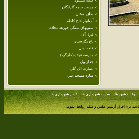
كتيبه بيستون
مسجد جامع گلپايگان
طاق بستان
آب‌انبار حاج كاظم
ستونهاي سنگي خورهه محلات
قزل آلان
باغ نگارستان
قلعه زينل
مدرسه غياثيه(خارگرد)
چغازنبيل
عمارت ائل گلي
مناره‌ مسجد علي‌
سوغات شهر ها
سایت شهرداری ها
تلفن شهرداری ها
اشد.
نرم افزار آرشیو عکس و فیلم روابط عمومی