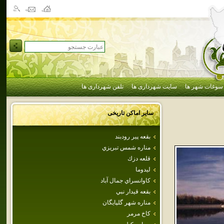
سوغات شهر ها
سایت شهرداری ها
تلفن شهرداری ها
سایر اماکن تاریخی
بقعه پير رودبند
مناره شمس تبريزي
قلعه‌ دزك
ليدوما
كاوانسراي جمال آباد
بقعه قيدار نبي
مناره شهر گلپايگان
كاخ مرمر