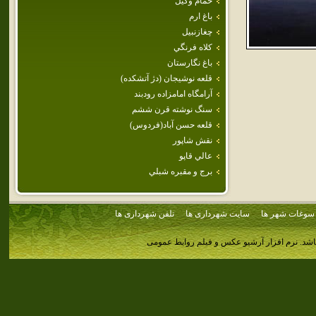
حمام وكيل
باغ ارم
چغازنبيل
كلاه فرنگي
باغ نگارستان
قلعه‌ نوشيجان‌ (دژ آتشكده‌)
آرامگاه امامزاده رودبند
سنگ نوشته قرن ششم
قلعه حسن آباد(فردوس)
نقش شاپور
عالي قاپو
برج و مقبره شبلي
سوغات شهر ها
سایت شهرداری ها
تلفن شهرداری ها
اشد.
نرم افزار آرشیو عکس و فیلم روابط عمومی