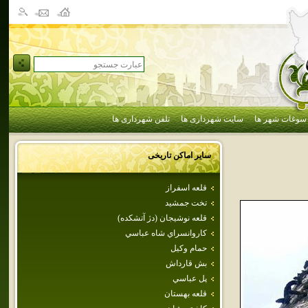
سوغات شهر ها
سایت شهرداری ها
تلفن شهرداری ها
سایر اماکن تاریخی
قلعه اسفراز
تخت جمشيد
قلعه‌ نوشيجان‌ (دژ آتشكده‌)
كاروانسراي شاه عباسي
حمام وكيل
بش قارداش
پل عباسي
قلعه بهستان