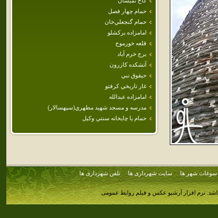
كاخ تميشان
حمام‌ چهار فصل
حمام‌ گنجعلي‌خان‌
امامزاده بركشلو
قلعه خورموج
برج خرم آباد
آتشكده كازرون
حيقوق نبي
غار تاريخي كرفتو
امامزاده‌ عبدالله
مدرسه و مسجد شهيد مطهري(سپهسالار)
حمام‌ يا چايخانه‌ سنتي‌ وكيل‌
سوغات شهر ها
سایت شهرداری ها
تلفن شهرداری ها
اشد.
نرم افزار آرشیو عکس و فیلم روابط عمومی