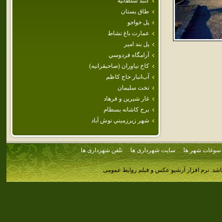
گنبد سلطانيه
طاق بستان
پل خواجو
عمارت باغ نشاط
پل بند امير
آرامگاه فردوسي
كاخ نياوران (صاحبقرانيه)
آب‌انبار حاج كاظم
تخت سليمان
غار شيرين و فرهاد
برج‌ كاشانه‌ بسطام‌
شهر زيرزميني نوش آباد
سوغات شهر ها
سایت شهرداری ها
تلفن شهرداری ها
اشد.
نرم افزار آرشیو عکس و فیلم روابط عمومی