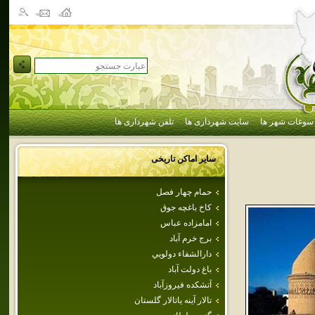
سوغات شهر ها
سایت شهرداری ها
تلفن شهرداری ها
سایر اماکن تاریخی
حمام‌ چهار فصل
كاخ باغچه جوق
امامزاده‌ عباس‌
برج خرم آباد
دارالشفاء دولويي
باغ دولت آباد
آتشكده فيروزآباد
تالار آينه ياتالار گلستان