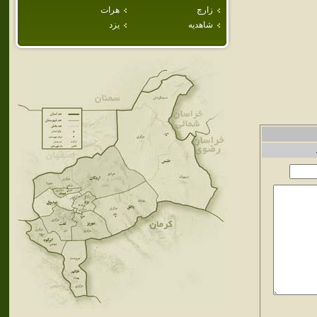
زارچ
هرات
شاهديه
يزد