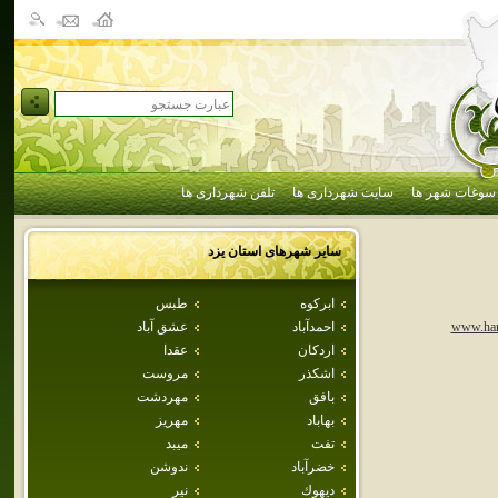
سوغات شهر ها
سایت شهرداری ها
تلفن شهرداری ها
سایر شهرهای استان
يزد
ابركوه
طبس
احمدآباد
عشق آباد
www.ham
اردكان
عقدا
اشكذر
مروست
بافق
مهردشت
بهاباد
مهريز
تفت
ميبد
خضرآباد
ندوشن
ديهوك
نير