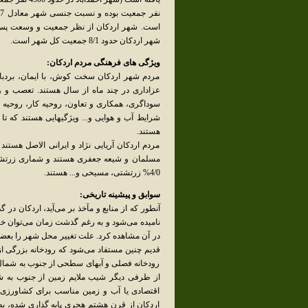
است. شهر اردکان از نظر جمعیت و وسعت پس 
شهر اردکان حدود 8/1 جمعیت کل شهر است.
ویژگی های فرهنگی مردم اردکان:
مردم شهر اردکان سخت کوش، با ایمان، بردبار 
عزاداری در چند ماه از سال هستند. تعصب و
سوداگری، همکاری و تعاون، روحیه کار، روحیه 
شرایط آب و هوایی و... ویژگیهایی هستند که ت
هستند.
مردم اردکان آریایی نژاد و ایرانی الاصل هست
4/0% زرتشتی، مسیحی و... هستند.
سوابق و پیشینه تاریخی:
نامیده می‌شود و به رغم گذشت زمان می‌توان خرا
در آن مشاهده کرد. علت تغییر محل شهر را بعضی
قدیم چنین مستفاد می‌شود که رودخانه بزرگی از 
رودخانه فصلی و آبهای سطحی از جنوب به شمال در
از طرفی دیگر شیب ملایم زمین از جنوب به ش
اقتصادی یا آب و زمین مناسب برای کشاورزی 
اردکان از قرن هشتم هجری پایه گذاری شده، بط