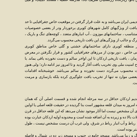
دیمی ایران می‌باشد و به علت قرار گرفتن در موقعیت خاص جغرافیایی تا حد
 بافت از ویژگیهای کامل شهرهای کویری برخوردار ودر از بعضی خصوصیات
 متناسب ، ساختمانهای موزون ، آب انبارهای متعدد ، کوچه‌های تنگ و باریک ،
رگ و جالب از ویژگی‌های این بافت تاریخی محسوب می‌گردد.
در منطقه کویری دارای ساختمانهای خشتی و گلی خاص مناطق کویری
عی خاص ، دور بودن از مرزهای جغرافیایی کشور و قرار نگرفتن در معرض
 ، بافت تاریخی اردکان تا این اواخر سالم و دست نخورده باقی بماند. با
نیت ملی وی تخریب بافت آغاز گردید و تا امروز نیز ادامه دارد؛ ولی هنوز
ت محسوب می‌گردد دست نخورده و سالم می‌باشد. خوشبختانه اقدامات
بعضی موارد نه تنها از تخریب بافت جلوگیری کرده بلکه بازسازی و مرمت
ست.
ت قدیم اردکان حداقل در سه مرحله انجام شده و قسمت اصلی آن که همان
مروز به میدان قلعه مشهور است بنا گردیده در حقیقت قلعه اصلی یا اولین
بنای آن مشخص نیست اما آثار موجود نشان می‌دهد که این قلعه حداقل در قرن
لا ده و زیرده به آن اضافه شده است و محدوده اولیه اردکان عبارت بوده
وب ، رباط و آب انبار رباط در شرق، ولی غرب آن درست مشخص نیست ، طول
 و زیبا می‌باشد. مسجد جامع در جنوب و مسجد زیر ده در شمال و فاصله