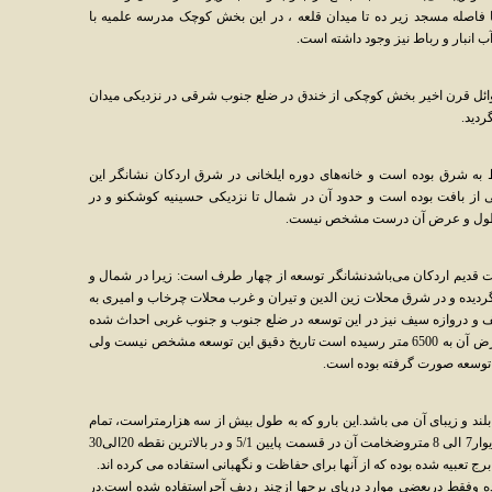
فاصله مسجد زیر ده تا میدان قلعه ، در این بخش کوچک مدرسه علمیه با
 آب انبار و رباط نیز وجود داشته است.
 اوائل قرن اخیر بخش کوچکی از خندق در ضلع جنوب شرقی در نزدیکی میدان
گردید.
به شرق بوده است و خانه‌های دوره ایلخانی در شرق اردکان نشانگر این
از بافت بوده است و حدود آن در شمال تا نزدیکی حسینیه کوشکنو و در
ته و طول و عرض آن درست مشخص نیست.
ت قدیم اردکان می‌باشدنشانگر توسعه از چهار طرف است: زیرا در شمال و
گردیده و در شرق محلات زین الدین و تیران و غرب محلات چرخاب و امیری به
ف و دروازه سیف نیز در این توسعه در ضلع جنوب و جنوب غربی احداث شده
است. در این توسعه طول بافت به 850 متر و عرض آن به 6500 متر رسیده است تاریخ دقیق این توسعه مشخص نیست ولی
 توسعه صورت گرفته بوده است.
بلند و زیبای آن می باشد.این بارو که به طول بیش از سه هزارمتراست، تمام
اماکن داخل بافت رادربرمی گرفته است.ارتفاع دیوار7 الی 8 متروضخامت آن در قسمت پایین 5/1 و در بالاترین نقطه 20الی30
ده وفقط دربعضی موارد درپای برجها ازچند ردیف آجراستفاده شده است.در