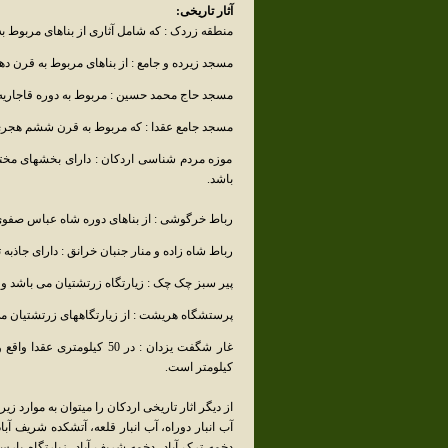
آثار تاریخی:
منطقه زردک : که شامل آثاری از بناهای مربوط 
مسجد زیرده و جامع : از بناهای مربوط به قرن د
مسجد حاج محمد حسین : مربوط به دوره قاجاریه
مسجد جامع عقدا : که مربوط به قرن ششم هجری
موزه مردم شناسی اردکان : دارای بخشهای مخ
باشد.
رباط خرگوشی : از بناهای دوره شاه عباس صفوی
رباط شاه زاده و منار جنبان خرانق : دارای جاذبه
پیر سبز چک چک : زیارتگاه زرتشتیان می باشد و 
پرستشگاه هریشت : از زیارتگاههای زرتشتیان می
کیلومتر است.
از دیگر اثار تاریخی اردکان را میتوان به موارد زیر
آب انبار دوراه، آب انبار قلعه، آتشکده شریف آباد
دخمه ترک آباد، دخمه شریف آباد، زیارتگاه پار