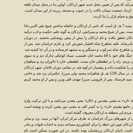
آید که پس از تعیین محل جدید شهر اردکان، اولین بنا در محل میدان قلعه
زدیاد جمعیت میدان بالاده را در جنوب و مسجد زیرده از این میدان است.
و حمام بازار را بنا کردند.
نخستین باری، که در تاریخ از این شهر یاد شده، سده 7 هـ. ق است که نامی از اردکان و خانقاه ساختن شیخ تقی الدین دادا
 است. پس از شیخ محمد و پسرانش، اردکان به گونه علم، حکمت و ادب درآمد
کان تحقق یافت و نام اردکان را بیش از پیش روشنایی بخشید. در دوران
 برادرزاده نادرشاه، علیه شاهرخ شاه افشار شورش کرد و عازم خراسان شد. پس از
ان شاهرخ شاه سرکوب و دستگیر و به مشهد فرستاده و در آن جا کشته شد.
ر جریان جنگ های خود با آقا محمد خان طبسی، سپاه کوچکی تدارک دید و به سوی
یزدی، راه را بر لطفعلی خان بست. لطفعلی خان با دلاوران زند و سپاهیان
ن را شکست داده و رهسپار ابرکوه شد. در تمامی دوران قاجار، شهر اردکان
و پیرامون آن، جزو حکومت یزد محسوب می شد. در سال 1236 هـ. ق شاهزاده محمد ولی میرزا، حکمران یزد شد و حاجی
یبد فرستاد. پس از قزوینی، ‌میرزا مهدی قلی وزیر و پس از او محمد کریم
ه «ارد» به معنی مقدس و «کان» یعنی معدن می‌باشد و با این ترکیب واژه
 جامع مفیدی «ارد» را به کسر الف به معنی دور معنی کرده و نوشته است
زد مردم این منطقه به اردکان معروف گشته است.
یان از شهرهای بزرگ خراسان به طرف مرکز ایران، آنها در میبد، یزد و سایر
ردکان چون این خطه را برای کشاورزی مساعد دیدند به احداث قنوات و بنادر
کن است بانیان اردکان زرتشتیان بوده باشند. در این صورت ممکن است نام