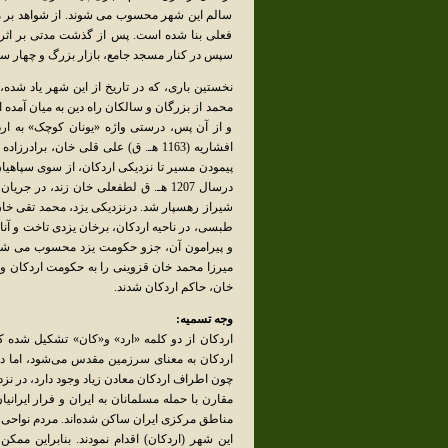
سالم این شهر محسوب می شوند. از شواهد بر می‌
فعلی بنا شده است. پس از گذشت مدتی بر اثر ا
سپس در کنار مسجد جامع، بازار بزرگ و چهار سوق 
محمد از بزرگان و سالکان راه دین به میان آمده
و از آن پس، درستی واژه «یونان کوچک» به ارد
افشاریه (1163 هـ. ق) علی قلی خان،
پیمودن مسیر تا نزدیکی اردکان، از سوی سپاهی
درسال 1207 هـ. ق لطفعلی خان زند، د
شیراز رهسپار شد. درنزدیکی یزد، محمد تقی خان 
طبسی، در ناحیه اردکان، برخان یزدی تاخت و آنا
میرزا محمد خان قزوینی را به حکومت اردکان و م
خان، حاکم اردکان شدند.
وجه تسمیه:
اردکان از دو کلمه «ارد» و«کان» تشکیل شده ک
اردکان به معنای سرزمین مقدس می‌شود، اما در
چون اطراف اردکان معادن زیاد وجود دارد، در ن
مقارن با حمله مسلمانان به ایران و فرار ایران
مناطق مرکزی ایران ساکن شده‌اند. مردم نواحی ا
این شهر (اردکان) اقدام نمودند. بنابراین مم