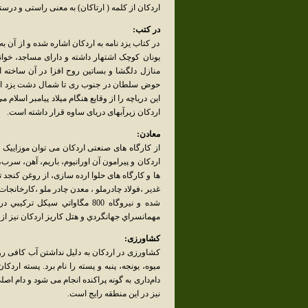
اردکان از کلمه ( ارتاکان) به معنی راستی و درس
در کتب:
در کتاب یزد نامه به اردکان اشاره شده و از آن ب
یونان کوچک اشتهار داشته و دارای مساجد، خوان
منازل دلگشا و بساتین روح افزا در آن ساخته ا
حوض سلطان در جنوب ری تا شمال دشت یزد ادامه
این دریاچه را از وقایع هنگام میلاد پیامبر اسلام م
اردکان زیرآبهای دریای ساوه قرار داشته است.
معادن:
از کارگاه های صنعتی اردکان می توان موزاییک 
اردکان و پیرامون آن اورانیوم، ‌باریم، آهن، سر
ها و کارگاه های حلوا ارده سازی، از روغن کنجد ت
غدير ،فولاد چادرملو ، معدن چادر ملو ،كارخانج
مهمانسراي جهانگردي و هتل كاريز اردكان نيز از
کشاورزی:
کشاورزی در اردکان به دلیل‌ نداشتن آب کافی رو
میوه، یونجه، پنبه و پسته را نام برد. پسته اردک
دام‌داری به گونه پراکنده انجام می شود و دام اصل
نیز در این منطقه رایج است.