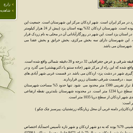
زارچ
شاهديه
د در مرکز ایران است. شهر اردکان مرکز این شهرستان است. جمعیت این
شهرستان در سال ۱۳۸۵، برابر با ۷۳٫۲۹۲ نفر بوده است. شهرستان اردکان 32% پهنه استان یزد (بیش از 24 هزار کیلومتر
ر استان یزد است. این شهر در روزگارآبادانی آن در محلی به نام زردک قرار
 ست. این شهرستان دارای سه بخش مرکزی، بخش خرانق و بخش عقدا می
ن شهرستان می باشد.
شهر اردکان در طول جغرافیایی 53 درجه و 48 دقیقه شرقی و عرض جغرافیایی 32 درجه و 20 دقیقه شمالی واقع شده است.
اقع شده که این راه از مرکز شهر (جاده سنتو یا دکتربهشتی) می گذرد و در
رگیری شهر در دشت یزد- اردکان می باشد. در قسمت غربی شهر آبادی های
میبد ، درقسمت شرقی دهستان زرین قراردارند.
از نظر توپوگرافی، بخش عمده شهرستان با خط تراز تقریبی 1500 متر محدود می شود. تنها حدود 5% مساحت شهرستان
کوهستانی بوده و ارتفاع متوسط شهرستان از سطح دریا 1234 متر است. در محدوده شهرستان بلندترین نقطه ارتفاعی
ر است:
در سال 1375 در شهرستان اردکان نسبت شهرنشینی 79% بوده که به دو شهر اردکان و شهر تازه تأسیس احمدآباد اختصاص
یافته است (شهر احمدآباد در حدود 4500 نفر جمعیت دارد). شهر اردکان در سال 75 دارای 9472 خانوار معمولی ساکن با 43708