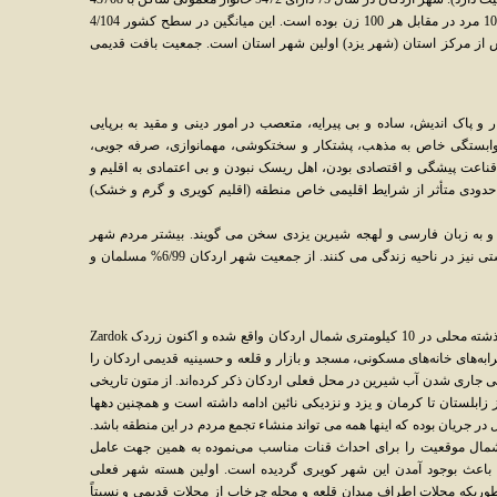
نفر جمعیت بوده و نسبت جنسی شهر معادل 107 مرد در مقابل هر 100 زن بوده است. این میانگین در سطح کشور 4/104
از مرکز استان (شهر یزد) اولین شهر استان است. جمعیت بافت قدیمی
و پاک اندیش، ساده و بی پیرایه، متعصب در امور دینی و مقید به برپایی
 وابستگی خاص به مذهب، پشتکار و سختکوشی، مهمانوازی، صرفه جویی،
قناعت پیشگی و اقتصادی بودن، اهل ریسک نبودن و بی اعتمادی به اقلیم و
ا حدودی متأثر از شرایط اقلیمی خاص منطقه (اقلیم کویری و گرم و خشک)
ند و به زبان فارسی و لهجه شیرین یزدی سخن می گویند. بیشتر مردم شهر
مسلمان و شیعه جعفری هستند و شماری زرتشتی نیز در ناحیه زندگی می کنند. از جمعیت شهر اردکان 6/99% مسلمان و
آنطور که از منابع و مآخذ بر می‌آید، اردکان در گذشته محلی در 10 کیلومتری شمال اردکان واقع شده و اکنون زردک Zardok
به‌های خانه‌های مسکونی، مسجد و بازار و قلعه و حسینیه قدیمی اردکان را
 جاری شدن آب شیرین در محل فعلی اردکان ذکر کرده‌اند. از متون تاریخی
زابلستان تا کرمان و یزد و نزدیکی نائین ادامه داشته است و همچنین دهها
 جریان بوده که اینها همه می تواند منشاء تجمع مردم در این منطقه باشد.
مال موقعیت را برای احداث قنات مناسب می‌نموده به همین جهت عامل
باعث بوجود آمدن این شهر کویری گردیده است. اولین هسته شهر فعلی
وریکه محلات اطراف میدان قلعه و محله چرخاب از محلات قدیمی و نسبتاً