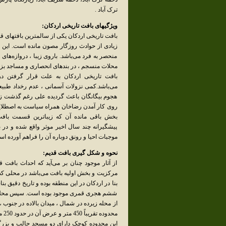
ترک آباد .
ویژگیهای بافت تاریخی اردکان:
بافت تاریخی اردکان یکی از سالمترین بافتهای ق
زیادی از حوادث روزگار مصون مانده است. این
منحصر به فرد می‌باشد. باروی زیبا ، دروازه‌های
محلات منسجم ، در بندهای انحصاری و مساجد بز
بافت تاریخی اردکان به علت قرار گرفتن 
می‌باشد.کمی نزولات آسمانی ، عدم رخداد طبی
هجوم بیگانگان باعث گردیده علی رغم گذشت زمان
روی کار آمدن رضاخان همراه سیاست به اصطلاح ام
بخش باقی مانده آن که زیباترین قسمت باف
پیشگیرانه چند سال اخیر موثر واقع شده و در 
موجبات احیا و رونق دوباره آن را فراهم آورده ا
نحوه و شکل گیری بافت قدیم:
از آثار موجود چنان بر می‌آید که احداث باف
مرکزیت و بخش اولیه بافت می‌باشد در محلی که ا
بنا در اردکان در این منطقه بوده و تاریخ دقیق 
ششم هجری قمری موجود بوده است. سپس محلات با
از محله زیرده در شمال ، میدان بالاده در جن
محدوده تقریباً 450 متر و عرض آن در حدود 250 متر بوده است.
این محدوده کوچک دارای دو مسجد جالب و بزرگ