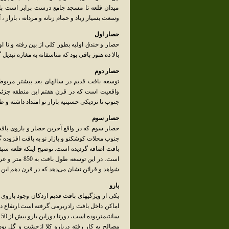
میدان قلعه تا مسجد جامع درست برابر است با 
وسعت بسیار زیاد و حمام زنانه و مردانه ، بازار ،
حصار اول
حصار و خندق اولیه بطور کلی از بین رفته و تا
بالا ده هنوز باقی بود که متاسفانه به مغازه تبدیل 
حصار دوم
توسعه بافت قدیم در سالهای بعد بیشتر مربوط 
واقعیت است که در قرن هفتم این منطقه جزئی 
جنوب تا نزدیکی حسینیه بازار نو امتداد داش
حصار سوم
حصار سوم که در واقع آخرین حصار و باروی باف
جنوب محلات کوشکنو و بازار نو به بافت افزوده 
بافت اضافه گردیده است. توضیح اینکه قلعه سی
شواهد و قرائن نشان می‌دهد که در قرن دهم این
بارو
یکی از ویژگیهای بافت قدیم اردکان وجود باروی 
سانتیمتربوده است، دورتا دوراین بارو بیش از 50 برج تعبیه شده بوده که از آنها برای حفاظت و نگهبانی استفاده می کرده اند.
مصالح به کار رفته دربارو کلا ازخشت و گل بو