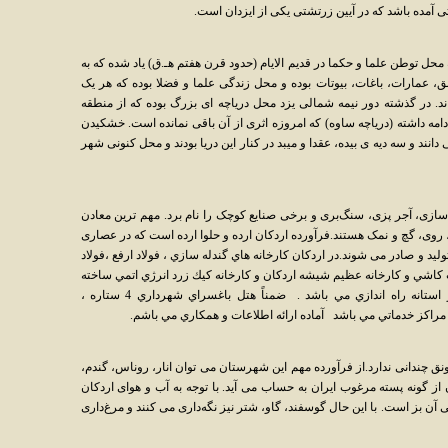
تی آمده باشد که در آیین زرتشتی یکی از ایزدان است.
ه محل توطن علما و حکما در قدیم الایام (حدود قرن هفتم هـ.ق) یاد شده که به
ق، عمارات، باغات، بیوتات بوده و محل زندگی علما و فضلا بوده که هر یک
ند. در گذشته دور نیمه شمالی یزد محل دریاچه ای بزرگ بوده که از منطقه
 داشته (دریاچه ساوه) که امروزه اثری از آن باقی نمانده است. خشکیدن
ی دانند و سه دیه ی بیده، عقدا و میبد در کنار این دریا بودند و محل کنونی شهر
سازی، آجر پزی، سنگ‌بری و برخی صنایع کوچک را نام برد. مهم ترین معادن
ب، روی، گچ و نمک هستند.فرآورده اردکان ارده و حلوا ارده است که در عصاری
ولید و صادر می شوند.در اردكان كارخانه هاي گندله سازي ، فولاد ارفع ،فولاد
ات كاشي و كارخانه عظيم شيشه اردكان و كارخانه كيك زرد انرژي اتمي ساخته
شده و نيروگاه 800 مگاواتي سيكل تركيبي در استانه راه اندازي مي باشد . ضمناً هتل باغسراي شهرداري 4 ستاره ،
 مراكز خدماتي مي باشد آماده ارائه اطلاعات و همكاري مي باشم.
نق چندانی ندارد.از فرآورده مهم این شهرستان می توان انار، روناس، گندم،
ان از گونه پسته مرغوب ایران به حساب می آید. با توجه به آب و هوای اردکان
ی آن بز است. با این حال گوسفند، گاو، شتر نیز نگه‌داری می کنند و مرغ‌داری