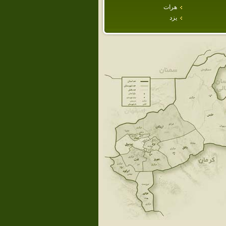
هرات
يزد