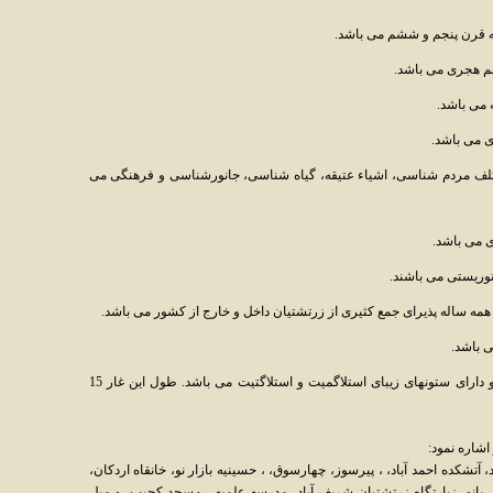
به قرن پنجم و ششم می باشد.
هم هجری می باشد.
 می باشد.
 می باشد.
تلف مردم شناسی، اشیاء عتیقه، گیاه شناسی، جانورشناسی و فرهنگی می
 می باشد.
 توریستی می باشند.
همه ساله پذیرای جمع کثیری از زرتشتیان داخل و خارج از کشور می باشد.
 باشد.
غار شگفت یزدان : در 50 کیلومتری عقدا واقع و دارای ستونهای زیبای استلاگمیت و استلاگتیت می باشد. طول این غار 15
 اشاره نمود:
، آتشکده احمد آباد، ، پیرسوز، چهارسوق، ، حسینیه بازار نو، خانقاه اردکان،
س بانو، زیارتگاه زرتشتیان شریف آباد، مدرسه علمیه ، مسجد کچیب، و میل