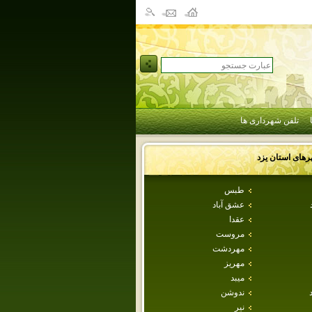
تلفن شهرداری ها
رهای استان
يزد
طبس
عشق آباد
عقدا
مروست
مهردشت
مهريز
ميبد
ندوشن
نير