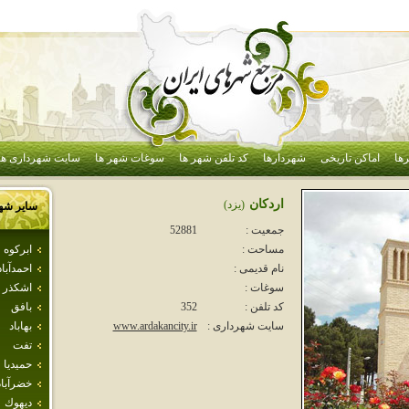
ها
اماکن تاریخی
شهردارها
کد تلفن شهر ها
سوغات شهر ها
سایت شهرداری ها
اردكان
(يزد)
سایر شه
جمعیت :
52881
ابركوه
مساحت :
احمدآباد
نام قدیمی :
اشكذر
سوغات :
بافق
کد تلفن :
352
بهاباد
سایت شهرداری :
www.ardakancity.ir
تفت
حميديا
خضرآباد
ديهوك