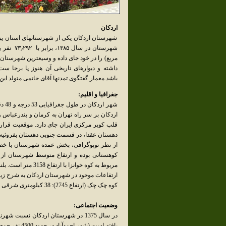
اردکان
شهرستان اردکان یکی از شهرستانهای استان یز
مربع) را در خود جای داده و وسیعترین شهرستان د
داشته و دیوارهای تاریخی آن هنوز پا برجا
باشد.معمار گفتگوی تمدنها آقای خاتمی متولد ای
جغرافیا و اقلیم:
اردکان بر سر راه تهران به کرمان و بندرعباس و
قلب کویر مرکزی ایران جای دارد. موقعیت قرا
دهستان عقدا، در قسمت جنوبی دهستان بفروئیه 
مربوط به کوه خوانزا با ارتفاع 3158 متر است. بلندی شهر اردکان از سطح دریا 1035 متر است.
ارتفاعات موجود در شهرستان اردکان به شرح زی
کوه چک چک (ارتفاع 2745): 38 کیلومتری شرقی اردکان(در دامنه غربی آن محل زیارتگاه زرتشتیان، پیرسبز چک چکو )
وضعیت اجتماعی: