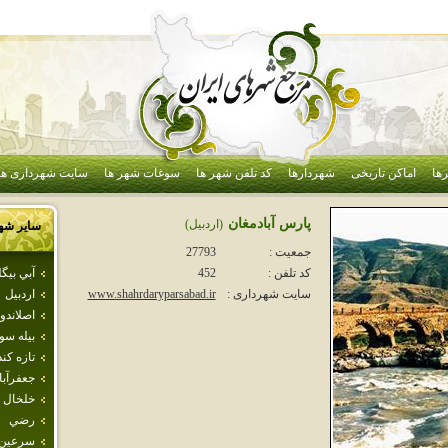
ها
اماکن تاریخی
شهردارها
کد تلفن شهر ها
سوغات شهر ها
سایت شهرداری ها
پارس آبادمغان
(اردبيل)
سایر شه
جمعیت :
27793
آبي بيگل
کد تلفن :
452
اردبيل
سایت شهرداری :
www.shahrdaryparsabad.ir
اصلاندو
بيله سو
تازه كن
جعفرآبا
خلخال
رضي
سرعين