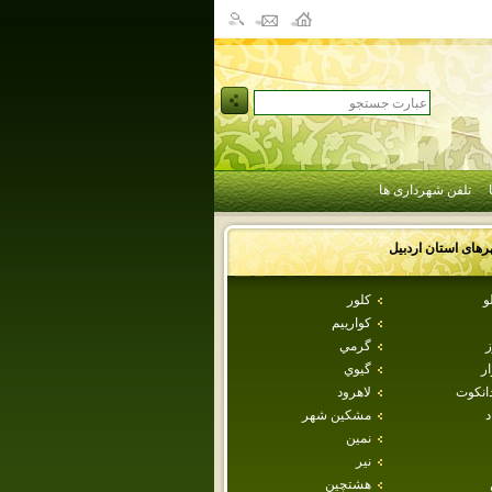
تلفن شهرداری ها
رهای استان
اردبيل
و
كلور
كوارييم
ز
گرمي
ار
گيوي
دانكوت
لاهرود
د
مشكين شهر
نمين
نير
هشتچين