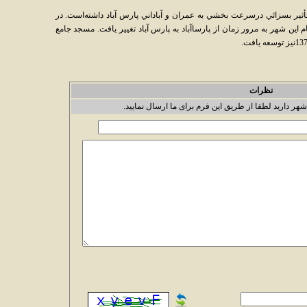
أثير بسزائي درسرعت بخشي به عمران و آباداني پارس آباد داشته‌است. در
د. نام اين شهر به مرور زمان از پارساآباد به پارس آباد تغيير يافت. مسجد جامع
نظرات
شهر دارید لطفا از طریق این فرم برای ما ارسال نمایید.