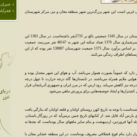
عنبران
فخرآباد
ال غربي است. اين شهر بزرگ‌ترين شهر منطقه مغان و نيز، مرکز شهرستان
بر اساس سرشماري‌هاي انجام گرفته اين شهرستان در سال 1345 جمعيتي بالغ بر 2733نفر داشته‌است. در سال 1365 اين
رقم به 27793 نفر جمعيت افزايش مي‌يابد. در سرشماري سال 1370 تعداد سکنه اين شهر به 48147 نفر مي‌رسد. جمعيت
روستايي نيز 73789 نفر تعيين شده‌است. در کل بر اساس برآورد سال 1375 جمعيت شهرستان 138887 نفر بوده که از اين
دارد که عموماً بصورت هموار مي‌باشد. آب و هواي اين شهر معتدل بوده و
وايي ملايم همراه مي‌باشند. در تابستان‌ها گاه درجه حرارت تا چهل درجه
درجه نيز کاهش مي‌يابد. رود ارس که در مرز ايران و جمهوري آذربايجان قرار
 کشتزارها و ايجاد حوضچه‌هايي براي پرورش ماهي مي‌شود.
ه‌است با توجه به تاريخ کهن روستاي اولتان و قلعه اولتان که بتازگي يافت
ارس آباد قايل شد. از کتابهاي تاريخ چنين برمي‌آيد که در روزگار باستان،
جمله آنها فروردين، ارديبهشت و بنام ساير ماههاي سال بوده‌است که بعدها به
س آباد قرار دارد بنام قوچ قشلاقي معروف بوده‌است. در اين منطقه عشاير مغان با