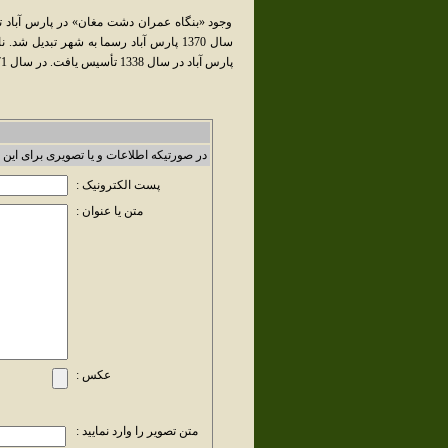
وجود «بنگاه عمران دشت مغان» در پارس آباد ت
سال 1370 پارس آباد رسما به شهر تبديل ش
پارس آباد در سال 1338 تأسيس يافت. در سال 1371نيز توسعه يافت.
در صورتیکه اطلاعات و یا تصویری برای این 
پست الکترونیک :
متن یا عنوان :
عکس :
متن تصویر را وارد نمایید :