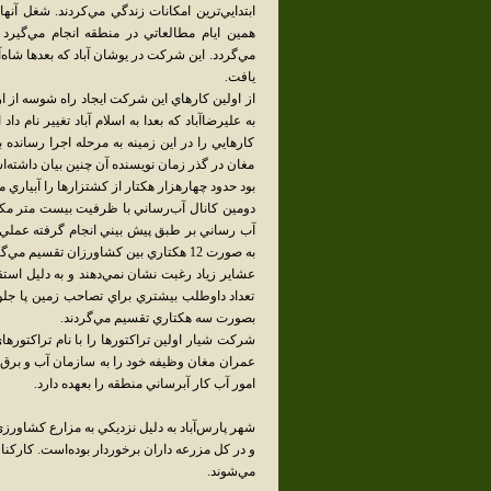
ابتدايي‌ترين امکانات زندگي مي‌کردند. شغل آن
همين ايام مطالعاتي در منطقه انجام مي‌گي
مي‌گردد. اين شرکت در يوشان آباد که بعدها شاه‌آب
يافت.
از اولين کارهاي اين شرکت ايجاد راه شوسه از ا
به عليرضاآباد که بعدا به اسلام آباد تغيير نام
کارهايي را در اين زمينه به مرحله اجرا رساند
مغان در گذر زمان نويسنده آن چنين بيان داشته‌ا
بود حدود چهارهزار هکتار از کشتزارها را آبياري م
به صورت 12 هکتاري بين کشاورزان تقسيم مي‌گردد.
عشاير زياد رغبت نشان نمي‌دهند و به دليل استق
تعداد داوطلب بيشتري براي تصاحب زمين پا جلو
بصورت سه هکتاري تقسيم مي‌گردند.
عمران مغان وظيفه خود را به سازمان آب و برق مي
امور آب کار آبرساني منطقه را بعهده دارد.
شهر پارس‌آباد به دليل نزديکي به مزارع کشاورز
و در کل مزرعه داران برخوردار بوده‌است. کارکنا
مي‌شوند.