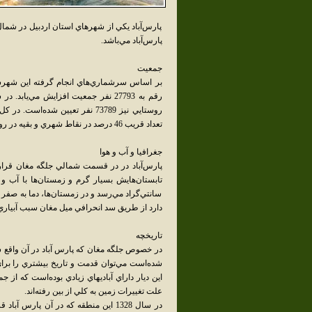
پارس‌آباد يکي از شهرهاي استان اردبيل در شم
پارس‌آباد مي‌باشد.
جمعيت
تعداد قريب 46 درصد در نقاط شهري و بقيه در روستاهاي اطراف زندگي مي‌کنند.
جغرافيا و آب و هوا
پارس‌آباد در در قسمت شمالي جلگه مغان قرار 
تابستان‌هايش بسيار گرم و زمستان‌ها با آب و ه
سانتي‌گراد مي‌رسد و در زمستان‌ها، دما به صفر 
دارد از طريق سد انحرافي ميل مغان سبب آبياري
تاريخچه
در خصوص جلگه مغان که پارس آباد در آن واقع شد
شده‌است مي‌توان قدمت و تاريخ بيشتري را براي پ
اين ديار داراي آباديهاي زيادي بوده‌است که از 
علت تغييرات زمين به کلي از بين رفته‌اند.
در سال 1328 اين منطقه که در آن پار