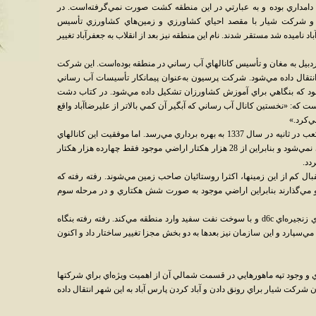
ها دامداري بوده و به عبارتي در اين منطقه کشت صورت نمي‌گرفته‌است. در
رد و شرکت شيار با مقصد احياي کشاورزي و زمين‌هاي کشاورزي تأسيس
اد ناميده شد مستقر شدند. نام اين منطقه نيز بعد از انقلاب به جعفرآباد تغيير
ردبيل به مغان و تأسيس کانالهاي آب رساني در منطقه بوده‌است. اين شرکت
 داد انتقال داده مي‌شود. شرکت پرسيون به‌عنوان پيمانکار تأسيسات آب رساني
ه بود که بنگاهي براي آموزش کشاورزان تشکيل داده مي‌شود. در کتاب دشت
ست که: «نخستين کانال آب رساني که آبگير آن کمي بالاتر از عليرضاآباد واقع
ي‌کرد.»
دومين کانال آب‌رساني با ظرفيت بيست متر مکعب در ثانيه در سال 1337 به بهره برداري مي‌رسد. اما موفقيت اين کانالهاي
آب رساني بر طبق پيش بيني انجام گرفته عملي نمي‌شود و بنابراين از 28 هزار هکتار اراضي موجود فقط چهارده هزار هکتار
بال کم از اين زمينها، اکثرا روستائيان صاحب زمين مي‌شوند. رفته رفته که
 مي‌گذارند بنابراين اراضي موجود به صورت شش هکتاري و در مرحله سوم
شرکت شيار اولين تراکتورها را با نام تراکتورهاي زنجيره‌اي d6c و با سوخت نفت سفيد وارد منطقه مي‌کند. رفته رفته بنگاه
‌سپارد و اين سازمان نيز بعدها به دو بخش مجزا تغيير ساختار داد و اکنون
ي و وجود تپه ماهورهايي در قسمت شمالي آن از اهميت ويژه‌اي براي شرکتها
ن شرکت شيار براي رونق دادن و آباد کردن پارس آباد به اين شهر انتقال داده