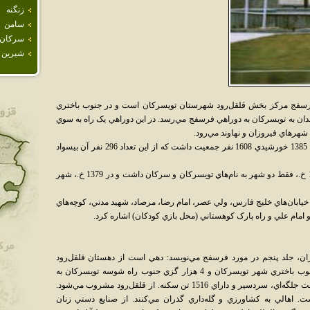
زنگنه
سامن
سركان
شيرين 
فرسفج مرکز بخش قلقل‌رود شهرستان تويسرکان است و در جنوب باختري
دان به تويسرکان به دوراهي فرسفج مي‌رسد. در اين دوراهي يک راه به سوي
شهرهاي فيروزان و نهاوند مي‌رود.
اين شهر در سرشماري عمومي نفوس و مسکن 1385 خورشيدي 1608 نفر جمعيت داشت که از اين تعداد 296 نفر آن بيسواد
شهرستان تويسرکان در تقسيمات کشوري 1371 خ.، فقط دو شهر به نام‌هاي تويسرکان و سرکان داشت و در 1379 خ.، شهر
 خيابان‌هاي خليج فارس، ولي عصر، امام رضا، مرصاد، شهيد مدني، کوچه‌هاي
اد و امام علي و راه پارک کوهستاني (محل بازي کودکان) اشاره کرد.
يران، جلد پنجم در مورد فرسفج مي‌نويسد: دهي است از دهستان قلقل‌رود
شهرستان تويسرکان، واقع در 18 هزار گزي جنوب باختري شهر تويسرکان و 4 هزار گزي جنوب راه شوسه تويسرکان به
کرمانشاه و کنار رودخانه تويسرکان. ناحيه‌اي است جلگه‌اي، سردسير و داراي 1516 تن سکنه. از قلقل‌رود مشروب مي‌شود.
ت. اهالي به کشاورزي و گله‌داري گذران مي‌کنند. از صنايع دستي زنان