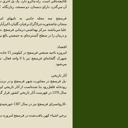
قاليچه‌بافي است. راه مالرو دارد. يک پل آجري د
آن مي‌گذرد. داراي دبستان، دو مسجد، زيارتگاه، کاروانسراي ش
فرسفج سه محله جانبي به نامهاي اميرآ
منجان،چاشخوره،جرا(گرا)،برفيان،گليان،اکبرآبار
عليا مي‌باشند. مرکز بهداشتي-درماني فرسفج ،د
و درمان را در سطح گسترده‌اي به جمعيتي بالغ بر 8000 نفر ارائه مي‌کند
اقتصاد:
امروزه ناحيه صنعتي فرسفج در کيلومتر 15 جاده تويسرکان - کنگاور قرار گرفته‌است و کارخانه‌هايي در آن مستقر شده‌اند.
شهرک گلخانه‌اي فر
مي‌شود.
آثار تاريخي:
سال 1376 در فهرست آثار تاريخي کشور قرار گرفت.
-کاروانسراي فرسفج نيز در سال 1387 خورشيدي به مجموعه‌اي براي توليد و ارائه صنايع دستي همدان تبديل شد.
برخي اشياء کهن يافت‌شده در فرسفج امروزه در