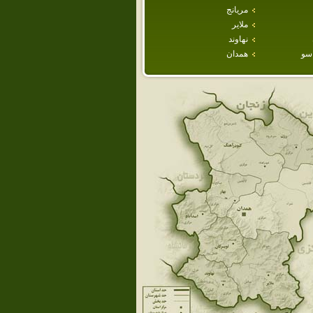
مريانج
ملاير
نهاوند
سو
همدان