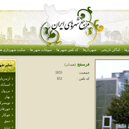
ها
اماکن تاریخی
شهردارها
کد تلفن شهر ها
سوغات شهر ها
سایت شهرداری ها
فرسفج
(همدان)
سایر شه
جمعیت :
1855
ازندريا
کد تلفن :
852
اسدآباد
برزول
بهار
تويسرك
جورقان
جوكار
دمق
رزن