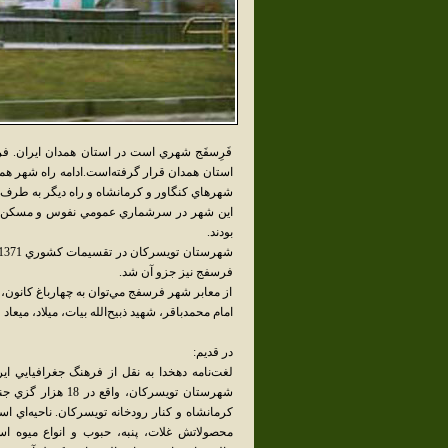
فَرِسفَج شهري است در استان همدان ايران. 
استان همدان قرار گرفته‌است.ادامه راه شهر هم
شهرهاي کنگاور و کرمانشاه و راه ديگر به طرف 
بودند.
فرسفج نيز جزو آن شد.
از معابر شهر فرسفج مي‌توان به چهارباغ کانون،
امام محمدباقر، شهيد ذبيح‌الله بيات، ميلاد، ميع
در قديم:
لغت‌نامه دهخدا به نقل از فرهنگ جغرافيايي ا
محصولاتش غلات، پنبه، حبوب و انواع ميوه اس