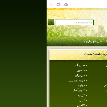
تلفن شهرداری ها
رهای استان
همدان
ن
صالح آباد
فامنين
فيروزان
قروه درجزين
ان
قهاوند
كبودرآهنگ
گل تپه
گيان
لالجين