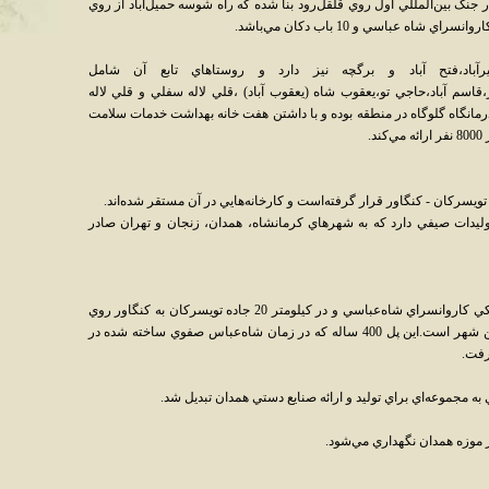
ر جنگ بين‌المللي اول روي قلقل‌رود بنا شده که راه شوسه حميل‌آباد از روي
اه عباسي و 10 باب دکان مي‌باشد.
باد،فتح آباد و برگچه نيز دارد و روستاهاي تابع آن شامل
،قاسم آباد،حاجي تو،يعقوب شاه (يعقوب آباد) ،قلي لاله سفلي و قلي لاله
رمانگاه گلوگاه در منطقه بوده و با داشتن هفت خانه بهداشت خدمات سلامت
.
سفج نيز با 9 واحد فعال، توليدات صيفي دارد که به شهرهاي کرمانشاه، همدان، زنجان و تهران صادر
-پل فرسفج در مجاورت شهر فرسفج و در نزديکي کاروانسراي شاه‌عباسي و در کيلومتر 20 جاده تويسرکان به کنگاور روي
رودخانه قلقل‌رود بنا شده‌است از آثار تاريخي اين شهر است.اين پل 400 ساله که در زمان شاه‌عباس صفوي ساخته شده در
 موزه همدان نگهداري مي‌شود.