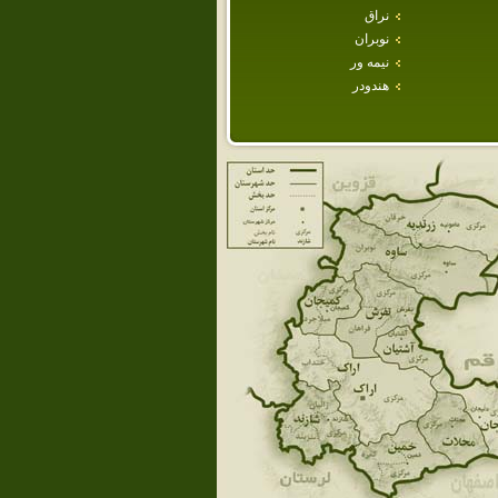
نراق
نوبران
نيمه ور
هندودر