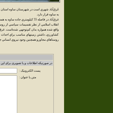
غَرق‌آباد شهري است در شهرستان ساوه استان مر
به ساوه قرار دارد.
غرق‌آباد در فاصله 55 کيلومتري 
انقلاب اسلامي از نظر تقسيمات سياسي از روست
واقع شده همواره بدان کم‌توجهي شده‌است. غرق آ
کشاورزي، داشتن زمينهاي مناسب براي احداث کا
روستاهاي مجاورو همچنين وجود نيروي انساني جوا
در صورتیکه اطلاعات و یا تصویری برای این 
پست الکترونیک :
متن یا عنوان :