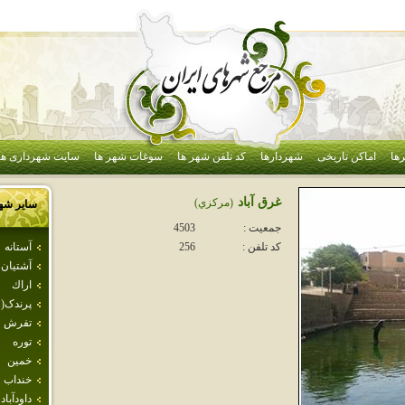
ها
اماکن تاریخی
شهردارها
کد تلفن شهر ها
سوغات شهر ها
سایت شهرداری ها
غرق آباد
(مركزي)
سایر شه
جمعیت :
4503
آستانه
کد تلفن :
256
آشتيان
اراك
پرندک(ر
تفرش
توره
خمين
خنداب
داودآباد