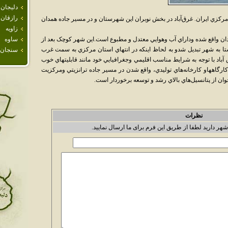
دليجان
رازقان
کزي ايران. غرق‌آباد در بخش نوبران اين شهرستان و در مسير جاده همدان
زاويه
جاده ساوه به همدان واقع شده وداراي آب وهوايي معتدل و مطبوع است.اين شهر کوچک بعد از
ساوه
ا به شهر تبديل شدو به لحاظ اينکه در انتهاي استان مرکزي به سمت غرب
سنجان
باد با توجه به شرايط مناسب اقليمي وجغرافيايي خود مانند قابليتهاي خوب
رگاههاو کارخانه‌هاي توليدي، واقع شدن در مسير جاده ترانزيتي ومرکزيت
ن از پتانسيل‌هاي بالاي رشد و توسعه برخوردار است.
نظرات
شهر دارید لطفا از طریق این فرم برای ما ارسال نمایید.