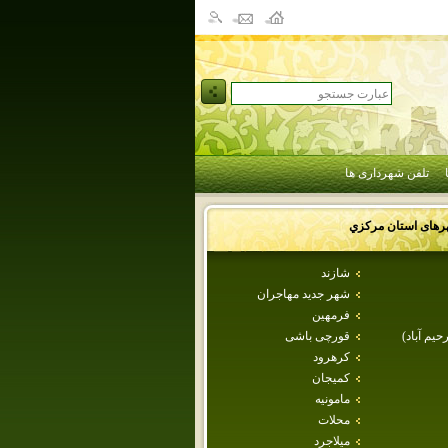
تلفن شهرداری ها
رهای استان
مركزي
شازند
شهر جديد مهاجران
فرمهين
حيم آباد)
قورچی باشی
كرهرود
كميجان
مامونيه
محلات
ميلاجرد