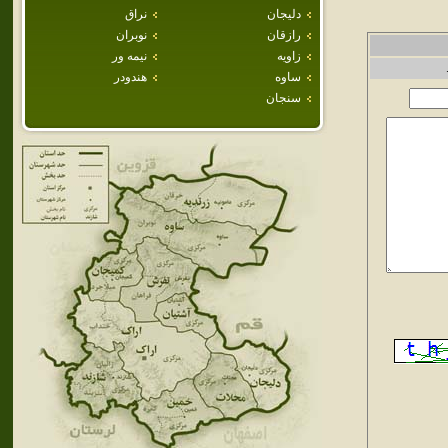
دليجان
نراق
رازقان
نوبران
زاويه
نيمه ور
ساوه
هندودر
سنجان