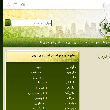
سوغات شهر ها
سایت شهرداری ها
تلفن شهرداری ها
سایر شهرهای استان
اذربايجان غربي
ن غربي)
آواجيق
سيمينه
اروميه
سيه چشمه
اشنويه
شاهين دژ
ايواغلي
شوط
باروق
فيرورق
بازرگان
قره ضياالدين
بوكان
قوشچي
پلدشت
كشاورز
پيرانشهر
گردکشانه