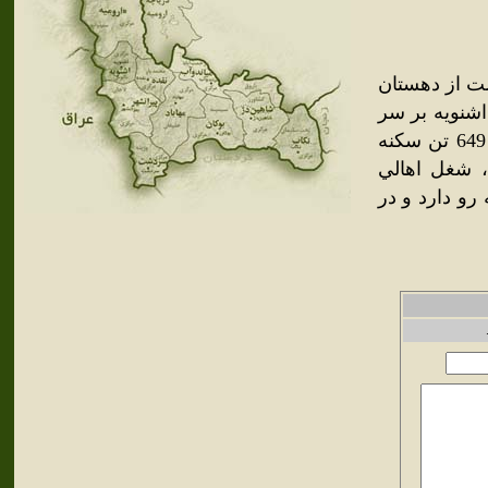
ست از دهستان
ي جنوب شرقي اشنويه بر سر
راه ارابه رو اشنويه . در دره سردسير با هوايي سالم واقع است و 649 تن سکنه
 شغل اهالي
رو دارد و در