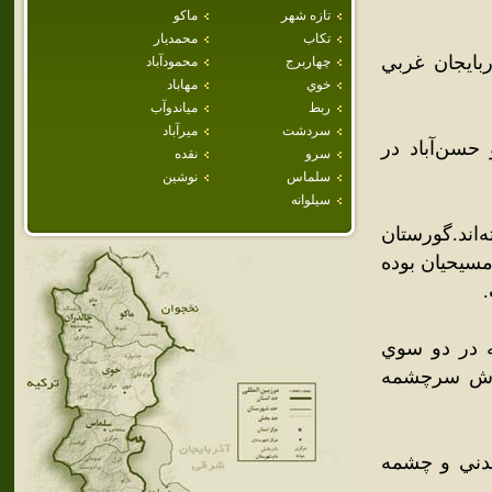
تازه شهر
ماكو
تكاب
محمديار
ايجان غربي
چهاربرج
محمودآباد
خوي
مهاباد
ربط
مياندوآب
سردشت
ميرآباد
 حسن‌آباد در
سرو
نقده
سلماس
نوشين
سيلوانه
ه‌اند.گورستان
مسيحيان بوده
.
ه در دو سوي
ي‌رش سرچشمه
آب معدني و چشمه