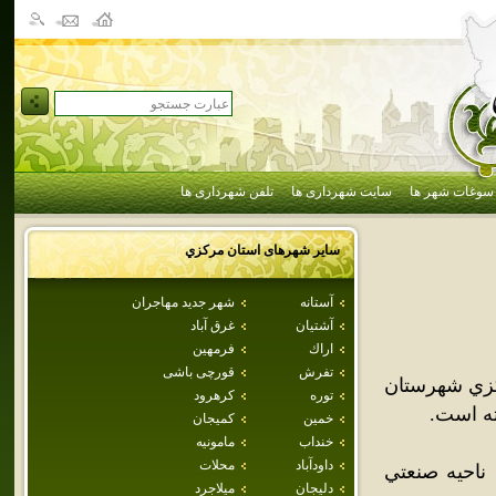
سوغات شهر ها
سایت شهرداری ها
تلفن شهرداری ها
سایر شهرهای استان
مركزي
آستانه
شهر جديد مهاجران
آشتيان
غرق آباد
اراك
فرمهين
تفرش
قورچی باشی
کزي شهرستان
توره
كرهرود
ته است.
خمين
كميجان
خنداب
مامونيه
داودآباد
محلات
ناحيه صنعتي
دليجان
ميلاجرد