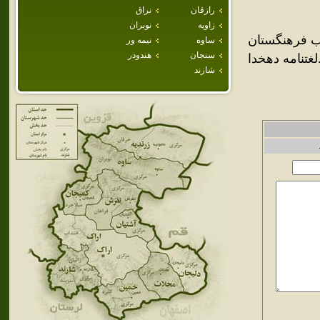
رازقان
نراق
زاويه
نوبران
ويب فرهنگستان
ساوه
نيمه ور
سنجان
هندودر
غتنامه دهخدا
شازند