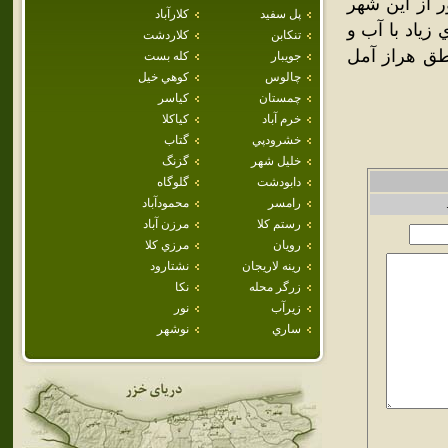
 از اين شهر
پل سفيد
كلارآباد
زياد با آب و
تنكابن
كلاردشت
اطق هراز آمل
جويبار
كله بست
چالوس
كوهي خيل
چمستان
كياسر
خرم آباد
كياكلا
خشرودپي
گتاب
خليل شهر
گزنگ
دابودشت
گلوگاه
رامسر
محمودآباد
رستم كلا
مرزن آباد
رويان
مرزي كلا
رينه لاريجان
نشتارود
زرگر محله
نكا
زيرآب
نور
ساري
نوشهر