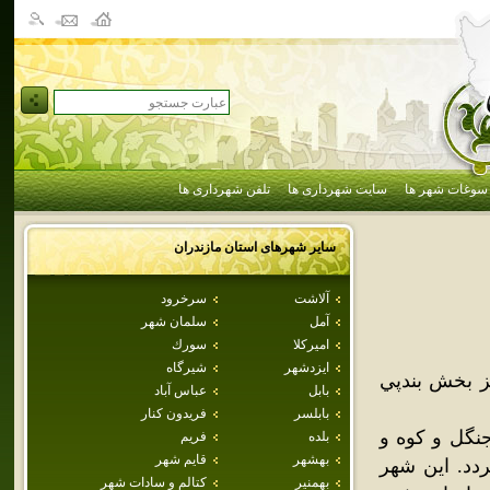
سوغات شهر ها
سایت شهرداری ها
تلفن شهرداری ها
سایر شهرهای استان
مازندران
آلاشت
سرخرود
آمل
سلمان شهر
اميركلا
سورك
ايزدشهر
شيرگاه
ز بخش بندپي
بابل
عباس آباد
بابلسر
فريدون كنار
جنگل و کوه و
بلده
فريم
بهشهر
قايم شهر
ردد. اين شهر
بهمنير
كتالم و سادات شهر