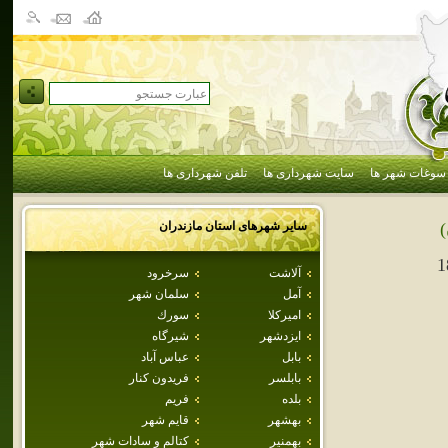
سوغات شهر ها
سایت شهرداری ها
تلفن شهرداری ها
سایر شهرهای استان
مازندران
)
1
آلاشت
سرخرود
آمل
سلمان شهر
اميركلا
سورك
ايزدشهر
شيرگاه
بابل
عباس آباد
بابلسر
فريدون كنار
بلده
فريم
بهشهر
قايم شهر
بهمنير
كتالم و سادات شهر