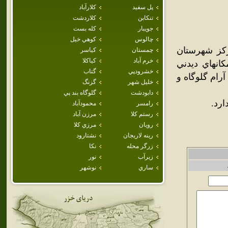
پل سفيد
كلارآباد
تنكابن
كلاردشت
جويبار
كله بست
چالوس
كوهي خيل
رکز شهرستان
چمستان
كياسر
خرم آباد
كياكلا
انهاي ديدني
خشرودپي
گتاب
رام گلوگاه و
خليل شهر
گزنگ
دابودشت
گلوگاه بند پي
رد.
رامسر
محمودآباد
رستم كلا
مرزن آباد
رويان
مرزي كلا
رينه لاريجان
نشتارود
زرگر محله
نكا
زيرآب
نور
ساري
نوشهر