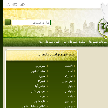
سوغات شهر ها
سایت شهرداری ها
تلفن شهرداری ها
سایر شهرهای استان
مازندران
آلاشت
سرخرود
آمل
سلمان شهر
اميركلا
سورك
ايزدشهر
شيرگاه
بابل
عباس آباد
بابلسر
فريدون كنار
بلده
فريم
بهشهر
قايم شهر
بهمنير
كتالم و سادات شهر