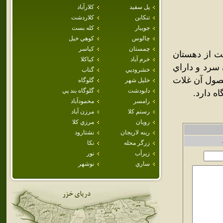
پل سفيد
كلارآباد
تنكابن
كلاردشت
جويبار
كله بست
چالوس
كوهي خيل
چمستان
كياسر
ت از دهستان
خرم آباد
كياكلا
ه. هواي آن سرد و داراي
خشرودپي
گتاب
حصول آن غلات
خليل شهر
گلوگاه
دابودشت
گلوگاه بند پي
ه دارد.
رامسر
محمودآباد
رستم كلا
مرزن آباد
رويان
مرزي كلا
رينه لاريجان
نشتارود
زرگر محله
نكا
زيرآب
نور
ساري
نوشهر