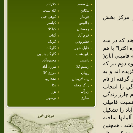
پل سفيد
كلارآباد
تنكابن
كله بست
هر مرکز بخش
جويبار
كوهي خيل
چالوس
كياسر
چمستان
كياكلا
خرم آباد
گتاب
هند که در سه
خشرودپي
گزنگ
اکثرا" با هم
خليل شهر
گلوگاه
دابودشت
گلوگاه بند پي
فاميلي آنان(
رامسر
محمودآباد
وه دوم نيز که
رستم كلا
مرزن آباد
يده اند و به
رويان
مرزي كلا
 گرفته از نام
رينه لاريجان
نشتارود
زرگر محله
نكا
ي را انتخاب
زيرآب
نور
ام چارز زندگي
ساري
نوشهر
 نسبت فاميلي
باد را تشکيل
لمانها ساخته
اشد . همچنين