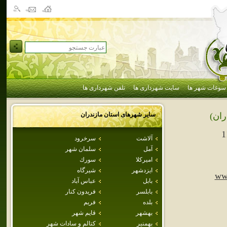
سوغات شهر ها
سایت شهرداری ها
تلفن شهرداری ها
سایر شهرهای استان
مازندران
ران)
1
آلاشت
سرخرود
آمل
سلمان شهر
اميركلا
سورك
ايزدشهر
شيرگاه
ww
بابل
عباس آباد
بابلسر
فريدون كنار
بلده
فريم
بهشهر
قايم شهر
بهمنير
كتالم و سادات شهر