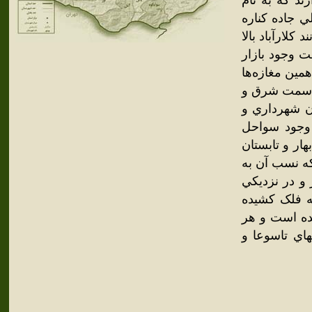
تر از هم قرار دارند که به نام
لي جاده کناره
کلارآباد بالا
لت وجود بازار
مين مغازه‌ها
ز سمت شرق و
ون شهرداري و
. وجود سواحل
ار و تابستان
که نسب آن به
 و در نزديکي
ه فلک کشيده
يده است و هر
اي تاسوعا و