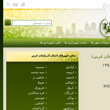
سوغات شهر ها
سایت شهرداری ها
تلفن شهرداری ها
سایر شهرهای استان
اذربايجان غربي
جان غربي)
۱۳۵
آواجيق
سيمينه
اروميه
سيه چشمه
اشنويه
شاهين دژ
ايواغلي
شوط
www
باروق
فيرورق
بازرگان
قره ضياالدين
بوكان
قوشچي
پلدشت
كشاورز
پيرانشهر
گردکشانه