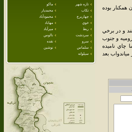
تازه شهر
ماكو
 همکنار بوده
تكاب
محمديار
چهاربرج
محمودآباد
خوي
مهاباد
ربط
ميرآباد
ند و در برخي
سردشت
نالوس
روميه و جنوب
سرو
نقده
 چاي ناميده
سلماس
نوشين
مياندواب بعد
سيلوانه