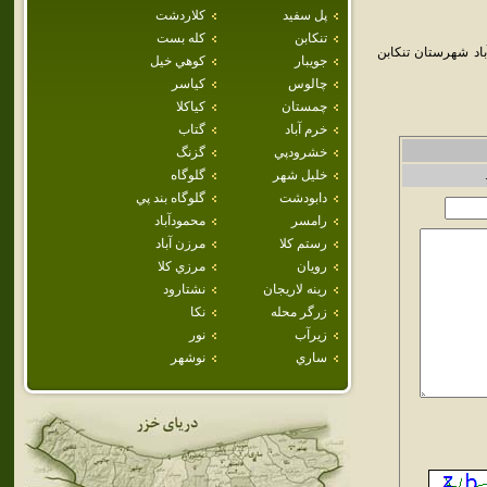
پل سفيد
كلاردشت
تنكابن
كله بست
اد شهرستان تنکابن
جويبار
كوهي خيل
چالوس
كياسر
چمستان
كياكلا
خرم آباد
گتاب
خشرودپي
گزنگ
خليل شهر
گلوگاه
دابودشت
گلوگاه بند پي
رامسر
محمودآباد
رستم كلا
مرزن آباد
رويان
مرزي كلا
رينه لاريجان
نشتارود
زرگر محله
نكا
زيرآب
نور
ساري
نوشهر