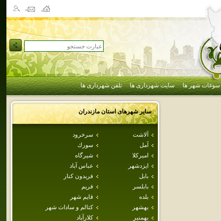
سوغات شهر ها
سایت شهرداری ها
تلفن شهرداری ها
سایر شهرهای استان
مازندران
آلاشت
سرخرود
آمل
سورك
اميركلا
شيرگاه
ايزدشهر
عباس آباد
بابل
فريدون كنار
بابلسر
فريم
بلده
قايم شهر
بهشهر
كتالم و سادات شهر
بهمنير
كلارآباد