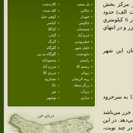
ر مرکز بخش
پل سفيد
كلاردشت
تنكابن
كله بست
 الف) حدود
جويبار
كوهي خيل
هفت هزار نفر مي‌باشد. سرخ‌رود داراي 39 روستاست. اين شهر در 6 کيلومتري
چالوس
كياسر
ر و در انتهاي
چمستان
كياكلا
خرم آباد
گتاب
خشرودپي
گزنگ
خليل شهر
گلوگاه
نان اين شهر
دابودشت
گلوگاه بند پي
رامسر
محمودآباد
رستم كلا
مرزن آباد
رويان
مرزي كلا
رينه لاريجان
نشتارود
زرگر محله
نكا
زيرآب
نور
الف: شرق ،غرب ، کمربندي و وزراء محله که اين يکي از سال 1385 به سرخرود
ساري
نوشهر
 خزر مي‌باشد
‌دهد. در اين
ر چند نوبت،