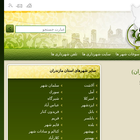
سوغات شهر ها
سایت شهرداری ها
تلفن شهرداری ها
سایر شهرهای استان
مازندران
ان)
آلاشت
سلمان شهر
آمل
سورك
اميركلا
شيرگاه
ايزدشهر
عباس آباد
بابل
فريدون كنار
بابلسر
فريم
بلده
قايم شهر
بهشهر
كتالم و سادات شهر
بهمنير
كلارآباد