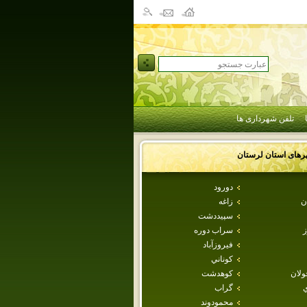
تلفن شهرداری ها
رهای استان
لرستان
دورود
ن
زاغه
سپيددشت
ز
سراب دوره
فيروزآباد
كوناني
ولان
كوهدشت
ي
گراب
محمودوند