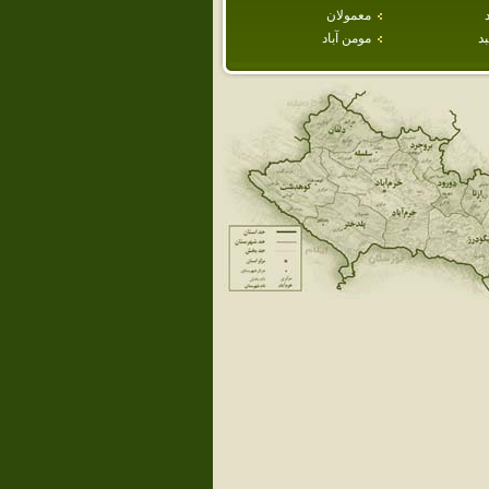
معمولان
د
مومن آباد