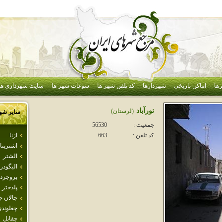
ها
اماکن تاریخی
شهردارها
کد تلفن شهر ها
سوغات شهر ها
سایت شهرداری ها
نورآباد
(لرستان)
سایر شه
جمعیت :
56530
ازنا
کد تلفن :
663
اشترينا
الشتر
اليگودر
بروجرد
پلدختر
چالان چ
چغلوند
چقابل