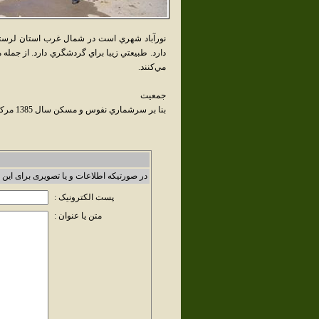
نورآباد شهري است در شمال غرب استان لرستا
دارد. طبيعتي زيبا براي گردشگري دارد. از جمل
مي‌کنند.
جمعيت
بنا بر سرشماري نفوس و مسکن سال 1385 مرکز آمار ايران، جمعيت نورآباد لرستان 56,404 نفر بوده است.
در صورتیکه اطلاعات و یا تصویری برای این 
پست الکترونیک :
متن یا عنوان :