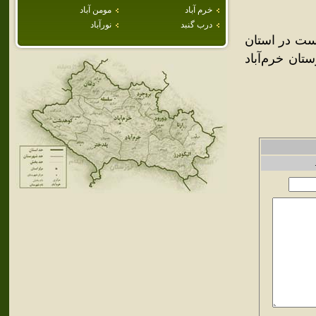
خرم آباد
مومن آباد
درب گنبد
نورآباد
هري است در استان
ان خرم‌آباد