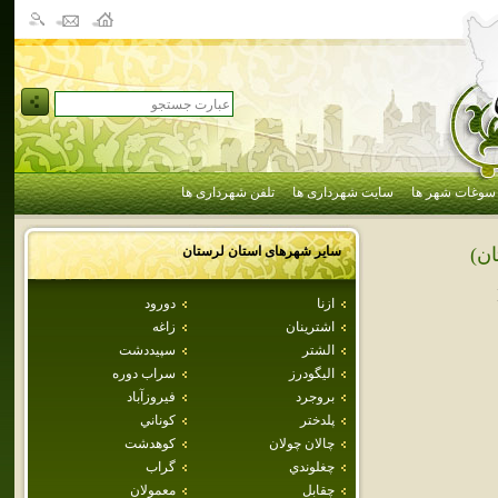
سوغات شهر ها
سایت شهرداری ها
تلفن شهرداری ها
سایر شهرهای استان
لرستان
ان)
ازنا
دورود
اشترينان
زاغه
الشتر
سپيددشت
اليگودرز
سراب دوره
بروجرد
فيروزآباد
پلدختر
كوناني
چالان چولان
كوهدشت
چغلوندي
گراب
چقابل
معمولان