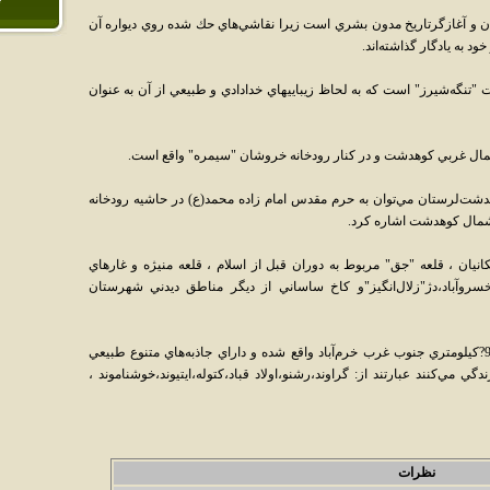
ان و آغازگرتاريخ مدون بشري است زيرا نقاشي‌هاي حك شده روي ديواره آن
ود به يادگار گذاشته‌اند.
نگه‌شيرز" است كه به لحاظ زيباييهاي خدادادي و طبيعي از آن به عنوان
شت‌لرستان مي‌توان به حرم مقدس امام زاده محمد(ع) در حاشيه رودخانه
نيان ، قلعه "جق" مربوط به دوران قبل از اسلام ، قلعه منيژه و غارهاي
خسروآباد،دژ"زلال‌انگيز"و كاخ ساساني از ديگر مناطق ديدني شهرستان
اين شهرستان با? 220?هزار نفر جمعيت در ? 94?كيلومتري جنوب غرب خرم‌آباد واقع شده و داراي جاذبه‌هاي متنوع طبيعي
 مي‌کنند عبارتند از: گراوند،رشنو،اولاد قباد،کتوله،ايتيوند،خوشناموند ،
نظرات