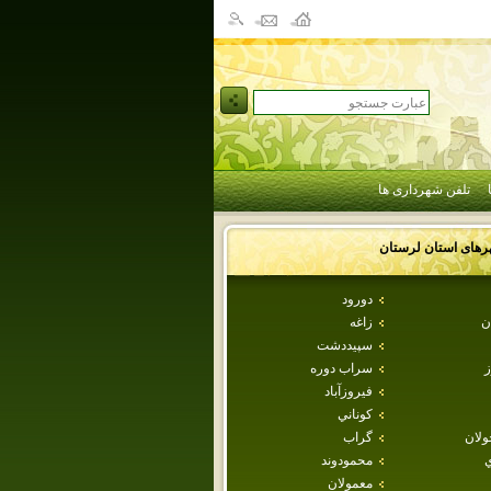
تلفن شهرداری ها
رهای استان
لرستان
دورود
ن
زاغه
سپيددشت
ز
سراب دوره
فيروزآباد
كوناني
ولان
گراب
ي
محمودوند
معمولان