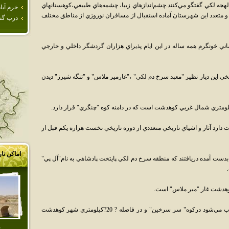
 لهجه لکي گفتگو مي‌کنند.چشم‌اندازهاي زيبا، چشمه‌هاي طبيعي،كوهستانهاي
خرم آباد
و متعدد اين شهرستان آماده استقبال از مسافران نوروزي از مناطق مختلف
درب گنب
ي خونگرم همه ساله در اين ايام پذيراي هزاران گردشگر داخلي و خارجي
ريخي اين ديار نظير "معبد سرخ دم لكي" ،"غارمير ملاس" و "تنگه شيرز" ديدن
ومتري شمال غربي كوهدشت است كه در دامنه كوه "چنگري" قرار دارد.
ارد آثار و اشياي تاريخي متعددي از دوره تاريخي نخست هزاره يكم قبل از
اماکن تا
 بدست آمده دريافتند كه منطقه سرخ دم لكي پايتخت پادشاهي به نام"آل پي"
كوهدشت غار "مير ملاس" است.
اين غار كه يادگار دوازده هزار ساله بشر محسوب مي‌شود دركوه" سر سرخين" و در فاصله ? 20?كيلومتري شهر كوهدشت
پ