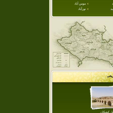
مومن آباد
د
نورآباد
ریخی
ل كشكان