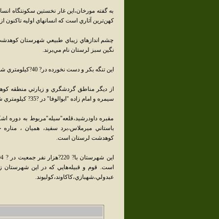
به گفته مورخان،اين غار نخستين سكونتگاه انس
كهن‌ترين آثاري است كه انسانهاي اوليه تاكنون از خ
چشم اندازهاي زيباي طبيعي شهرستان كوهدشت "ت
نگين سبز لرستان نام مي‌برند.
اين تنگه بكر و دست نخورده در? 40?كيلومتري شمال غربي كوهدشت و در كنار رودخانه خروشان "سيمره" واقع است.
از ديگر مناطق گردشگري و زيارتي منطقه كوهد
سيمره و امام زاده "ابوالوفا" در ?35? كيلومتري شمال كوهدشت اشاره كرد.
مقبره داودرشيد،قلعه"سيله"مربوط به دوره اشكا
باستاني ميرملاس،برد سفيد، هميان ، مناره 
كوهدشت لرستان است.
است. قوم و قبيله‌هايي که در اين شهرستان زندگي
عبدولي،شهبازي،کاکاوند،کوليوند.