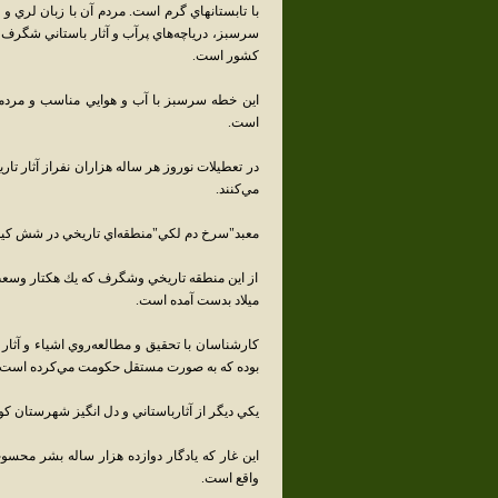
با تابستانهاي گرم است. مردم آن با زبان لري و
سرسبز، درياچه‌هاي پرآب و آثار باستاني شگرف 
كشور است.
اين خطه سرسبز با آب و هوايي مناسب و مردمان
است.
در تعطيلات نوروز هر ساله هزاران نفراز آثار تا
مي‌كنند.
معبد"سرخ دم لكي"منطقه‌اي تاريخي در شش كيل
از اين منطقه تاريخي وشگرف كه يك هكتار وسعت د
ميلاد بدست آمده است.
كارشناسان با تحقيق و مطالعه‌روي اشياء و آثار
بوده كه به صورت مستقل حكومت مي‌كرده است.
يكي ديگر از آثارباستاني و دل انگيز شهرستان 
واقع است.