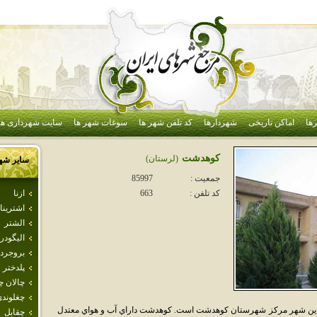
ها
اماکن تاریخی
شهردارها
کد تلفن شهر ها
سوغات شهر ها
سایت شهرداری ها
كوهدشت
(لرستان)
سایر شه
جمعیت :
85997
ازنا
کد تلفن :
663
اشترينا
الشتر
اليگودر
بروجرد
پلدختر
چالان چ
چغلوند
ين شهر مرکز شهرستان کوهدشت است. کوهدشت داراي آب و هواي معتدل
چقابل