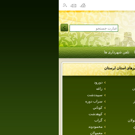
تلفن شهرداری ها
رهای استان
لرستان
دورود
ن
زاغه
سپيددشت
ز
سراب دوره
كوناني
كوهدشت
ولان
گراب
ي
محمودوند
معمولان