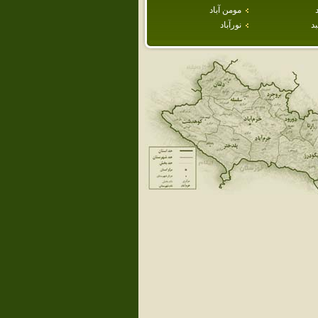
مومن آباد
د
نورآباد