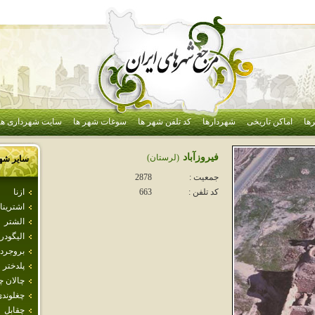
ها
اماکن تاریخی
شهردارها
کد تلفن شهر ها
سوغات شهر ها
سایت شهرداری ها
فيروزآباد
(لرستان)
سایر شه
جمعیت :
2878
ازنا
کد تلفن :
663
اشترينا
الشتر
اليگودر
بروجرد
پلدختر
چالان چ
چغلوند
چقابل