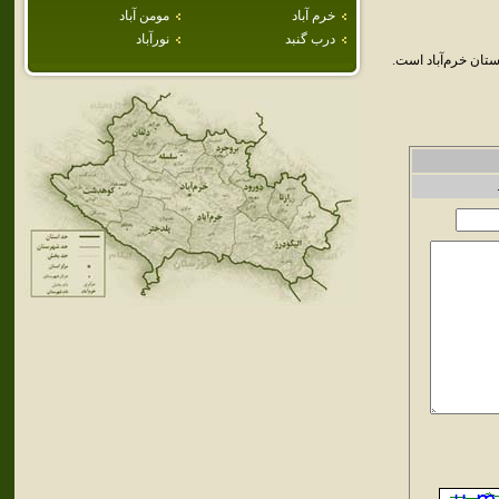
خرم آباد
مومن آباد
درب گنبد
نورآباد
تان خرم‌آباد است.