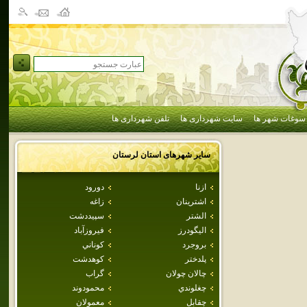
سوغات شهر ها
سایت شهرداری ها
تلفن شهرداری ها
سایر شهرهای استان
لرستان
ازنا
دورود
اشترينان
زاغه
الشتر
سپيددشت
اليگودرز
فيروزآباد
بروجرد
كوناني
پلدختر
كوهدشت
چالان چولان
گراب
چغلوندي
محمودوند
چقابل
معمولان