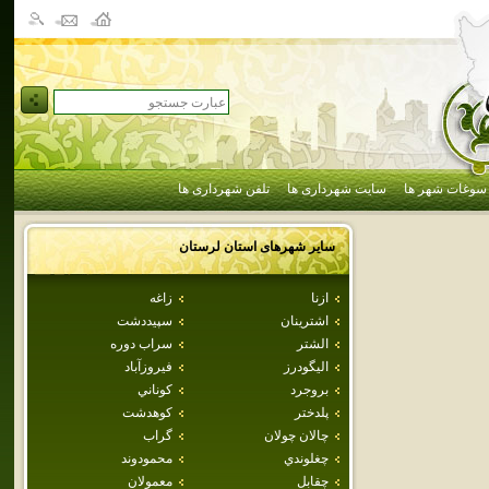
سوغات شهر ها
سایت شهرداری ها
تلفن شهرداری ها
سایر شهرهای استان
لرستان
ازنا
زاغه
اشترينان
سپيددشت
الشتر
سراب دوره
اليگودرز
فيروزآباد
بروجرد
كوناني
پلدختر
كوهدشت
چالان چولان
گراب
چغلوندي
محمودوند
چقابل
معمولان