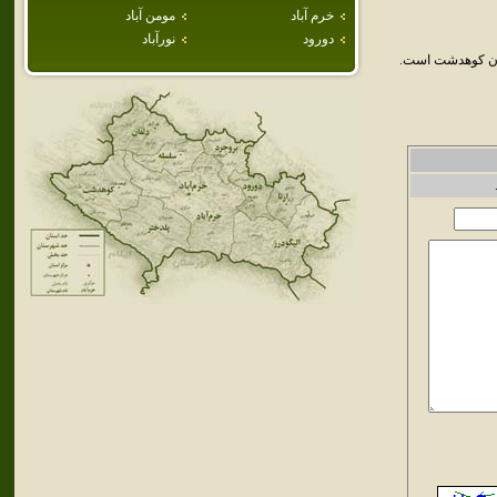
خرم آباد
مومن آباد
دورود
نورآباد
تان کوهدشت است.