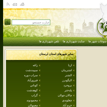
سوغات شهر ها
سایت شهرداری ها
تلفن شهرداری ها
سایر شهرهای استان
لرستان
ازنا
زاغه
اشترينان
سپيددشت
الشتر
سراب دوره
اليگودرز
فيروزآباد
بروجرد
كوناني
پلدختر
كوهدشت
چالان چولان
گراب
چغلوندي
محمودوند
خرم آباد
معمولان