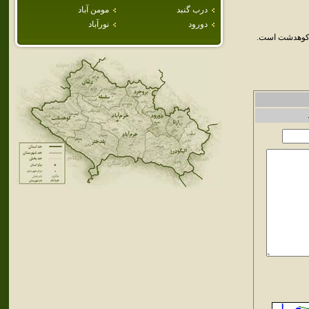
درب گنبد
مومن آباد
دورود
نورآباد
ن کوهدشت است.