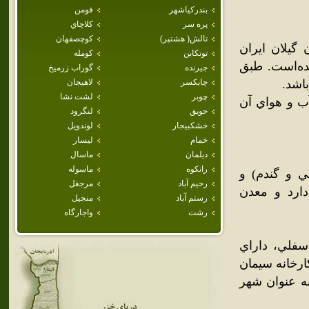
بندركياشهر
فومن
پره سر
كلاچاي
تالش( هشتپر)
كوچصفهان
گيلان ايران
توتكابن
كومله
با 13,816 نفر برآورد شده‌است. طبق
جيرنده
گوراب زرميخ
چابكسر
لاهيجان
چوبر
لشت نشا
ر دارد و آب و هواي آن
حويق
لنگرود
خشكبيجار
لوندويل
خمام
ليسار
ديلمان
ماسال
رانكوه
ماسوله
ي و گندم) و
رحيم آباد
مرجغل
دارد و معدن
رستم آباد
منجيل
رشت
واجارگاه
فلي، داراي
ارخانه سيمان
گاه برق و شهرک‌هاي کوچک و بزرگ است که از سال 1360 به عنوان شهر