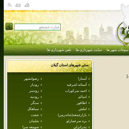
سوغات شهر ها
سایت شهرداری ها
تلفن شهرداری ها
سایر شهرهای استان
گيلان
1
آستارا
رضوانشهر
آستانه اشرفيه
رودبار
احمد سركوراب
رودسر
اسالم
رودنبه
اطاقور
سنگر
املش
سياهكل
بازارجمعه(شاندرمن)
شفت
بره سرعمارلو
شلمان
بندرانزلي
صومعه سرا