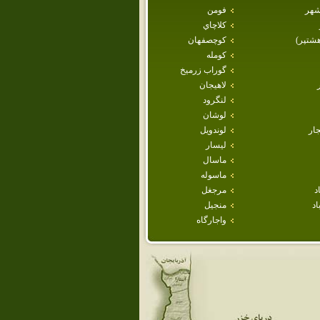
شهر
فومن
كلاچاي
هشتپر)
كوچصفهان
كومله
گوراب زرميخ
لاهيجان
لنگرود
لوشان
ار
لوندويل
ليسار
ماسال
ماسوله
د
مرجغل
اد
منجيل
واجارگاه