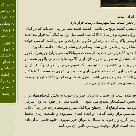
بندركيا
پره سر
 ايران است.
تالش( 
توتكابن
به معني كشت برنج مي باشد قدمت لشت نشا در زمان سادات كيا در گيلان
جيرنده
مي باشد كه زمان آن را 782 اعلام نموده اند ودر دوران صفويه و در سال 913 كه شاه اسماعيل اول به گيلان آمد قرار شد احمد
چابكسر
ومني واگذارد كه نام برده اين حكم را نپذيرفت و اظهار داشت كه نمي خواهد
چوبر
شا در زمان ناصر الدين شاه ومظفر دين شاه جر املاك خاصه شاه بود
حويق
خوصوصيات جمعيتي شهر: شهر لشت نشاء با حدود 13 هزار نفر جمعيت از محلات مروانكلايه، سر بازار( جورشر) بالاجور
خشكبيج
شر، خشكرود ، توچا ، گنجعلي محله ، صادات محله ، تشكيل شده واين شهرستان داراي 52 روستا با جمعيتي بالغ بر شصت و
خمام
 در روز هاي شنبه وسه شنبه بوده كه عموم مردم از اطراف واكناف از آن
ديلمان
استفاده مي كنند لشت نشا در سال 1329 داراي شهر داري شد كه هم اكنون داراي محدوده ي شهري به وسعت 485 هكتار
رانكوه
مي باشد كه سطح تقريبي محدوده ي شهري آن 67/6 كيلومتر مربع مي باشد طول شبكه ي معابر آن 5/23 كيلومتر بوده كه
رحيم آبا
رستم آب
رشت
شده است واز شمال به درياي خزر واز جنوب به بخش كوچكصفهان و از
شرق به شهرستان آستانه اشرفيه واز غرب به بخش خشكبيجار محدود مي شود لشت نشاء در طول 52 و49 شرقي
نصفالنهار گرينويچ و25 و 37 عرض شمالي واقع گرديده است ارتفاع آن از سطح دريا 3/22 متر و متوسط در جه حرارت آن 6/15
ناسبي براي رشد گياهان و ايجاد فضاي سبزبوده و طبيعت زيباي محيط
 گزرد واز جنوب به شمال به درياي خزر ميريزد ، جلوه خاصي به آن داده
 شده است داراي موقيت توريستي بالقوه اي مي باشد.