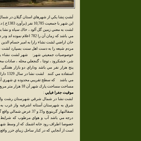
لَشتِ نِشا يکي از شهرهاي استان گيلان در شمال
اين شهر با جمعيت 10,785 نفر (برآورد 1383خ.) در بخش لشت نشا شهرستان رشت قرار دارد.
لشت به معني زمين گل آلود ، خاك سياه و نشا 
خان اراضي لشت نشاء رارا به امير حسام الدين ف
مردم شيعه را به دست اهل سنت بسپارد لشت ن
پنج هزار نفر مي باشد وداراي دو بازار هفتگي
مساحت مساحت پارك شهر آن 18 هزار متر مربع و فضاي سبز آن 20 هكتار مي باشد
موقيت جغرا فيايي
:
لشت نشا در شمال شرقي شهرستان رشت واقع 
درجه مي باشد آب و هواي مرطوب كه شرايط م
خصوصا اطراف رود خانه اشمك كه از وسط شهر مي
است از آنجايي كه در كنار ساحل زيباي خزر واقع