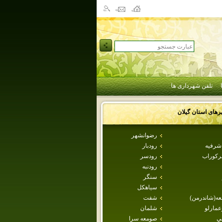
تلفن شهرداری ها
رهای استان
گيلان
رضوانشهر
اشرفيه
رودبار
ركوراب
رودسر
رودنبه
سنگر
سياهكل
عه(شاندرمن)
شفت
عمارلو
شلمان
لي
صومعه سرا