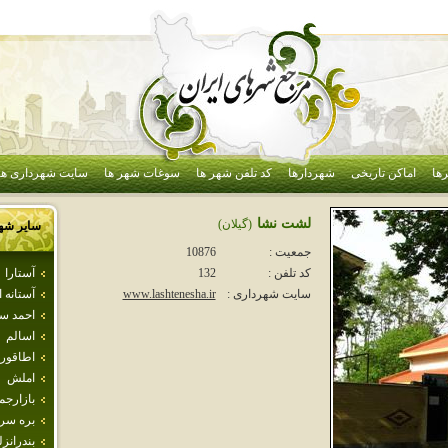
ها
اماکن تاریخی
شهردارها
کد تلفن شهر ها
سوغات شهر ها
سایت شهرداری ها
لشت نشا
(گيلان)
سایر شه
جمعیت :
10876
آستارا
کد تلفن :
132
آستانه 
سایت شهرداری :
www.lashtenesha.ir
احمد س
اسالم
اطاقور
املش
بازارجم
بره سر
بندرانز